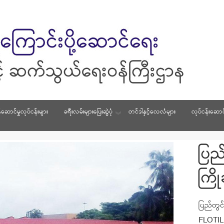
်ဆောင်မှုလုပ်ငန်းများ
ခရီးလမ်းများပြေးဆွဲပုံ
တင်ဒါနှင့်လေလံများ
လုပ်ငန်းဆောင်
ပြည
ပြည
ပြည
ကြိ
ကြိ
ကြိ
ပြည်တွင
ပြည်တွင
ပြည်တွင
FLOTILL
FLOTILL
FLOTILL