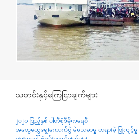
သတင်းနှင့်ကြေငြာချက်များ
၂၀၂၀ ပြည့်နှစ် ပါတီစုံဒီမိုကရေစီ
အထွေထွေရွေးကောက်ပွဲ မဲမသမာမှု တရားမဲ့ ပြုကျင့်မှု
များအပေါ် စုံစမ်းတွေ့ရှိချက်များ