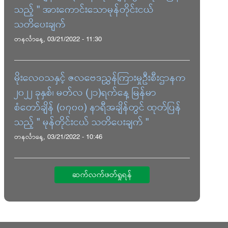
သည့် " အားကောင်းသောမုန်တိုင်းငယ်
သတိပေးချက်
တနင်္လာနေ့, 03/21/2022 - 11:30
မိုးလေဝသနှင့် ဇလဗေဒညွှန်ကြားမှုဦးစီးဌာနက
၂၀၂၂ ခုနှစ်၊ မတ်လ (၂၁)ရက်နေ့ မြန်မာ
စံတော်ချိန် (၀၇၀၀) နာရီအချိန်တွင် ထုတ်ပြန်
သည့် " မုန်တိုင်းငယ် သတိပေးချက် "
တနင်္လာနေ့, 03/21/2022 - 10:46
ဆက်လက်ဖတ်ရှုရန်