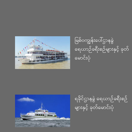
မြစ်၀ကျွန်းပေါ်ဌာနခွဲ
ရေယာဉ်ခရီးစဉ်များနှင့် ခုတ်
မောင်းပုံ
ရခိုင်ဌာနခွဲ ရေယာဉ်ခရီးစဉ်
များနှင့် ခုတ်မောင်းပုံ