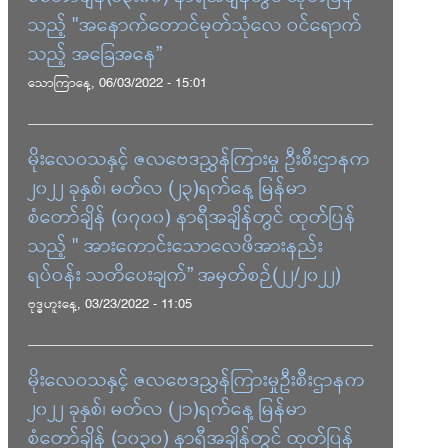
သည့် "အနောက်တောင်မုတ်သုံလေ ဝင်ရောက်
သည့် အခြေအနေ”
သောကြာနေ့, 06/03/2022 - 15:01
မိုးလေဝသနှင့် ဇလဗေဒညွှန်ကြားမှု ဦးစီးဌာနက
၂၀၂၂ ခုနှစ်၊ မတ်လ (၂၃)ရက်နေ့ မြန်မာ
စံတော်ချိန် (၀၇၀၀) နာရီအချိန်တွင် ထုတ်ပြန်
သည့် " အားကောင်းသောလေဖိအားနည်း
ရပ်ဝန်း သတိပေးချက်” အမှတ်စဉ်(၂၂/၂၀၂၂)
ဗုဒ္ဓဟူးနေ့, 03/23/2022 - 11:05
မိုးလေဝသနှင့် ဇလဗေဒညွှန်ကြားမှုဦးစီးဌာနက
၂၀၂၂ ခုနှစ်၊ မတ်လ (၂၁)ရက်နေ့ မြန်မာ
စံတော်ချိန် (၁၀၃၀) နာရီအချိန်တွင် ထုတ်ပြန်