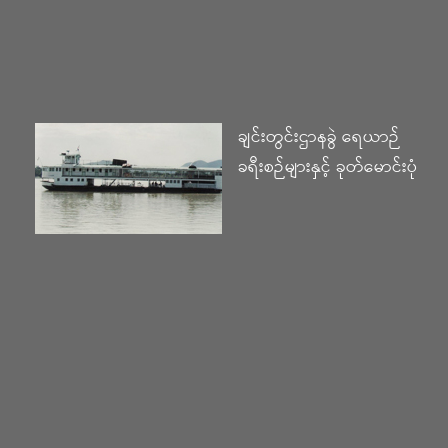
ချင်းတွင်းဌာနခွဲ ရေယာဉ်
ခရီးစဉ်များနှင့် ခုတ်မောင်းပုံ