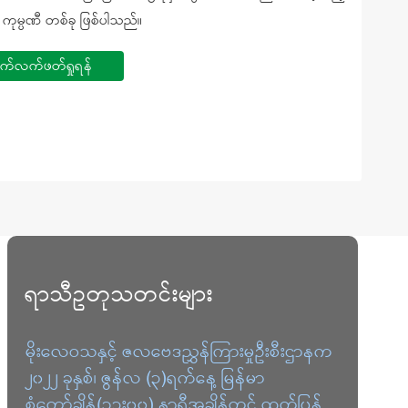
 ကုမ္ပဏီ တစ်ခု ဖြစ်ပါသည်။
 ကုမ္ပဏီ တစ်ခု ဖြစ်ပါသည်။
 ကုမ္ပဏီ တစ်ခု ဖြစ်ပါသည်။
က်လက်ဖတ်ရှုရန်
က်လက်ဖတ်ရှုရန်
က်လက်ဖတ်ရှုရန်
ရာသီဥတုသတင်းများ
မိုးလေဝသနှင့် ဇလဗေဒညွှန်ကြားမှုဦးစီးဌာနက
၂၀၂၂ ခုနှစ်၊ ဇွန်လ (၃)ရက်နေ့ မြန်မာ
စံတော်ချိန်(၁၃း၀၀) နာရီအချိန်တွင် ထုတ်ပြန်