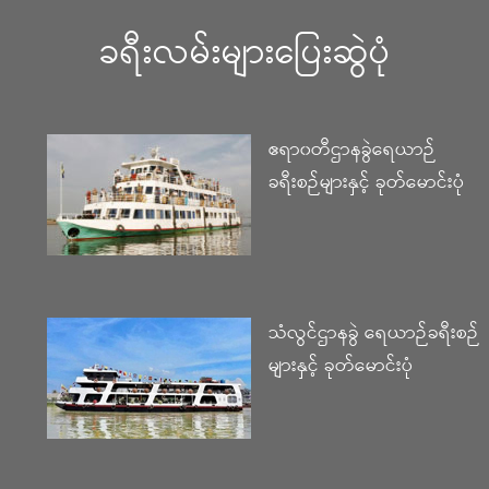
ခရီးလမ်းများပြေးဆွဲပုံ
ဧရာ၀တီဌာနခွဲရေယာဉ်
ခရီးစဉ်များနှင့် ခုတ်မောင်းပုံ
သံလွင်ဌာနခွဲ ရေယာဉ်ခရီးစဉ်
များနှင့် ခုတ်မောင်းပုံ