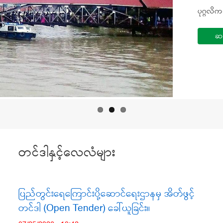
ပုဂ္ဂလိက
ပုဂ္ဂလိက
ပုဂ္ဂလိက
ဆ
ဆ
ဆ
တင်ဒါနှင့်လေလံများ
ပြည်တွင်းရေကြောင်းပို့ဆောင်ရေးဌာနမှ အိတ်ဖွင့်
တင်ဒါ (Open Tender) ခေါ်ယူခြင်း။