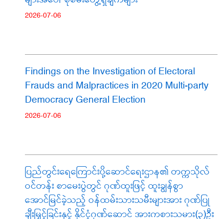
2026-07-06
Findings on the Investigation of Electoral
Frauds and Malpractices in 2020 Multi-party
Democracy General Election
2026-07-06
ပြည်တွင်းရေကြောင်းပို့ဆောင်ရေးဌာန၏ တက္ကသိုလ်
ဝင်တန်း စာမေးပွဲတွင် ဂုဏ်ထူးဖြင့် ထူးချွန်စွာ
အောင်မြင်ခဲ့သည့် ဝန်ထမ်းသားသမီးများအား ဂုဏ်ပြု
ချီးမြှင့်ခြင်းနှင့် နိုင်ငံ့ဂုဏ်ဆောင် အားကစားသမား(၃)ဦး