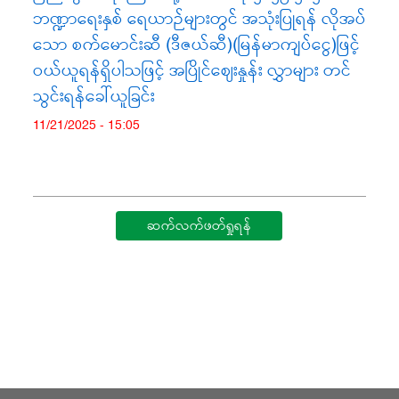
ဘဏ္ဍာရေးနှစ် ရေယာဉ်များတွင် အသုံးပြုရန် လိုအပ်
သော စက်မောင်းဆီ (ဒီဇယ်ဆီ)(မြန်မာကျပ်ငွေ)ဖြင့်
ဝယ်ယူရန်ရှိပါသဖြင့် အပြိုင်ဈေးနှုန်း လွှာများ တင်
သွင်းရန်ခေါ်ယူခြင်း
11/21/2025 - 15:05
ဆက်လက်ဖတ်ရှုရန်