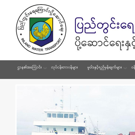
ဌာန၏အကြောင်း
လုပ်ငန်းတာ၀န်များ
မူဝါဒနှင့်ရည်မှန်းချက်များ
ဝန