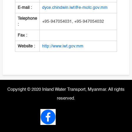
E-mail :
dyce.chindwin.iwt@e-motc.gov.mm
Telephone
+95-947054031, +95-947054032
:
Fax :
Website :
http://www.iwt.gov.mm
Copyright © 2020 Inland Water Transport, Myanmar. All rights
reserved.