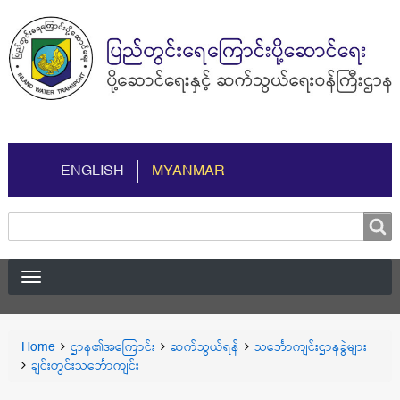
ENGLISH
MYANMAR
Search
Search
You
Home
ဌာန၏အကြောင်း
ဆက်သွယ်ရန်
သင်္ဘောကျင်းဌာနခွဲများ
Breadcrumbs
are
ချင်းတွင်းသင်္ဘောကျင်း
here: