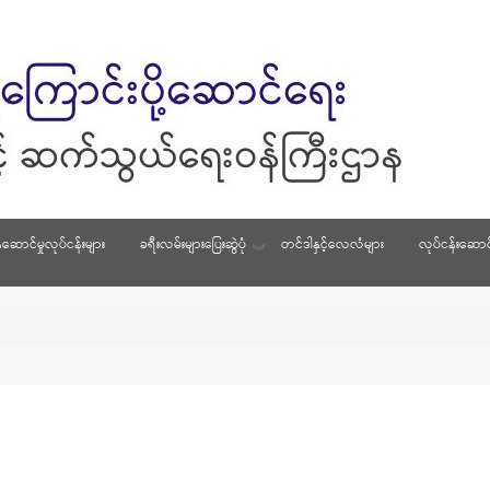
်ဆောင်မှုလုပ်ငန်းများ
ခရီးလမ်းများပြေးဆွဲပုံ
တင်ဒါနှင့်လေလံများ
လုပ်ငန်းဆောင်