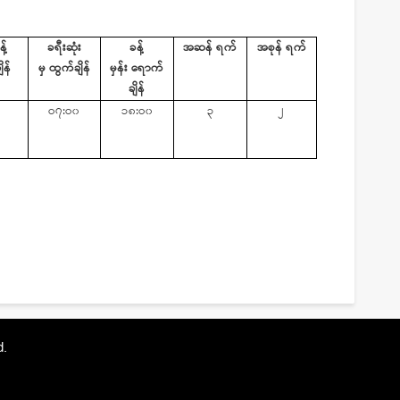
န့်
ခရီးဆုံး
ခန့်
အဆန်
ရက်
အစုန်
ရက်
ိန်
မှ
ထွက်ချိန်
မှန်း
ရောက်
ချိန်
ဝ၇
:
ဝ၀
၁၈
:
ဝ၀
၃
၂
d.