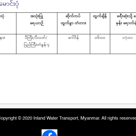
ောင်းပုံ
ပုံ
အသုံးပြု
ဆိုက်ကပ်
ထွက်ချိန်
ခရီးဆုံးသို့
ခ
ရေယာဉ်
ထွက်ခွာ
တံတား
မှန်း
ရောက်ချ
နား
ပီကြီး
/
ပီလတ်
/
ဂေါ်ဝိန်
ဝ၆
:
ဝဝ
၁၇
:
ဝ၀
ပြည်ကြီးတံခွန်
-
၄
opyright © 2020 Inland Water Transport, Myanmar. All rights reserve