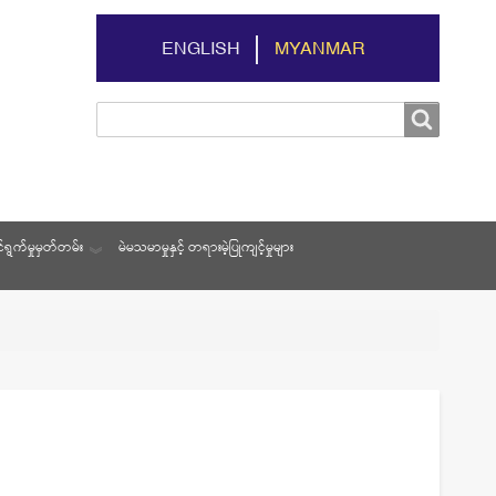
ENGLISH
MYANMAR
Search
Search
ရွက်မှုမှတ်တမ်း
မဲမသမာမှုနှင့် တရားမဲ့ပြုကျင့်မှုများ