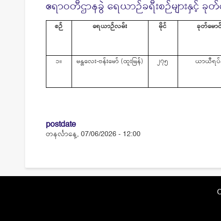
ဧရာဝတီဌာနခွဲ ရေယာဉ်ခရီးစဉ်များနှင့် ခုတ်မ
စဉ်
ရေယာဉ်လမ်း
မိုင်
ခုတ်မောင်း
၁။
မန္တလေး
-
ဗန်းမော်
(
ထူးမြန်
)
၂၇၅
ယာယီရပ်
postdate
တနင်္လာနေ့, 07/06/2026 - 12:00
C