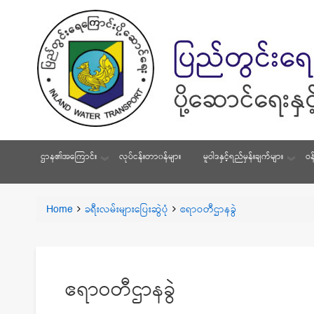
ဌာန၏အကြောင်း
လုပ်ငန်းတာ၀န်များ
မူဝါဒနှင့်ရည်မှန်းချက်များ
ဝန
You
Home
ခရီးလမ်းများပြေးဆွဲပုံ
ဧရာဝတီဌာနခွဲ
Breadcrumbs
are
here:
ဧရာဝတီဌာနခွဲ