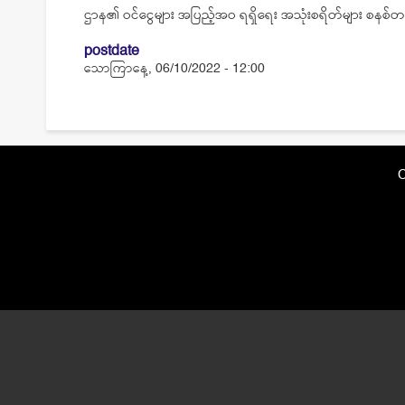
ဌာန၏ ဝင်ငွေများ အပြည့်အဝ ရရှိရေး အသုံးစရိတ်များ စနစ်တကျ
postdate
သောကြာနေ့, 06/10/2022 - 12:00
C