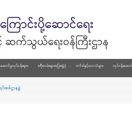
်ဆောင်မှုလုပ်ငန်းများ
ခရီးလမ်းများပြေးဆွဲပုံ
တင်ဒါနှင့်လေလံများ
လုပ်ငန်းဆောင်
င်းစစ်ဌာနခွဲ