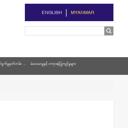
ENGLISH
MYANMAR
Search
Search
ရွက်မှုမှတ်တမ်း
မဲမသမာမှုနှင့် တရားမဲ့ပြုကျင့်မှုများ