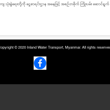
 သုံးစွဲရေးတို့ကို ငွေစာရင်းဌာန အနေဖြင့် အစဉ်တစိုက် ကြိုးပမ်း ဆောင်ရွက
opyright © 2020 Inland Water Transport, Myanmar. All rights reserve