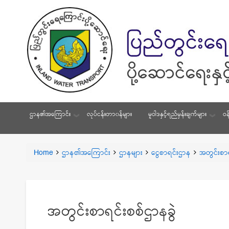
ဌာန၏အကြောင်း
လုပ်ငန်းတာ၀န်များ
မူဝါဒနှင့်ရည်မှန်းချက်များ
ဝန
You
Home
ဌာန၏အကြောင်း
ဌာနများ
ငွေစာရင်းဌာန
အတွင်းစာရ
Breadcrumbs
are
here:
အတွင်းစာရင်းစစ်ဌာနခွဲ