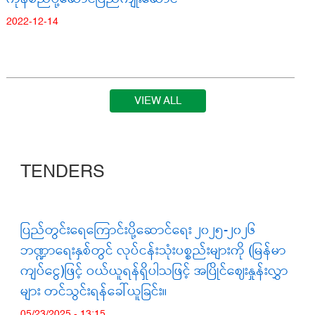
2022-12-14
VIEW ALL
TENDERS
ပြည်တွင်းရေကြောင်းပို့ဆောင်ရေး ၂၀၂၅-၂၀၂၆
ဘဏ္ဍာရေးနှစ်တွင် လုပ်ငန်းသုံးပစ္စည်းများကို (မြန်မာ
ကျပ်ငွေ)ဖြင့် ဝယ်ယူရန်ရှိပါသဖြင့် အပြိုင်ဈေးနှုန်းလွှာ
များ တင်သွင်းရန်ခေါ်ယူခြင်း။
05/23/2025 - 13:15