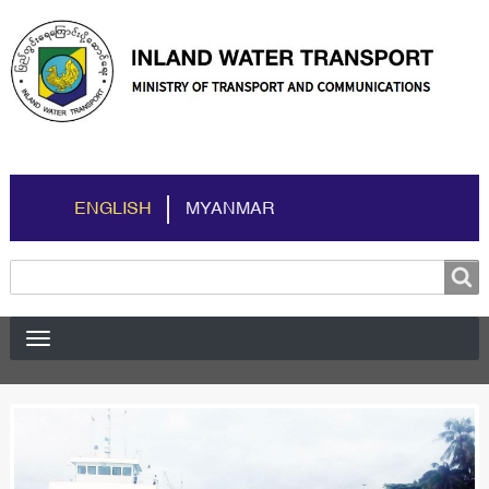
ENGLISH
MYANMAR
Search
Search