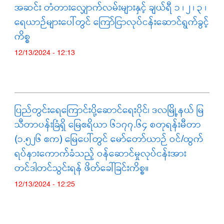
အဆင်း တံတားလျှောက်လမ်းများနှင့် ချယ်ရီ ၁ ၊ ၂ ၊ ၃ ၊
ရေယာဉ်များပေါ်တွင် ကြော်ငြာလုပ်ငန်းဆောင်ရွက်ခွင့်
ကိစ္စ
12/13/2024 - 12:13
ပြည်တွင်းရေကြောင်းပို့ဆောင်ရေးပိုင်၊ ဒလမြို့နယ် မြ
သီတာပန်းခြံရှိ မြေဧရိယာ ၆၁၇၇.၆၄ စတုရန်းမီတာ
(၁.၅၂၆ ဧက) မြေပေါ်တွင် မော်တော်ယာဉ် ဝင်/ထွက်
ရပ်နားကောက်ခံသည့် ဝန်ဆောင်မှုလုပ်ငန်းအား
တင်ဒါတင်သွင်းရန် ဖိတ်ခေါ်ခြင်းကိစ္စ။
12/13/2024 - 12:25