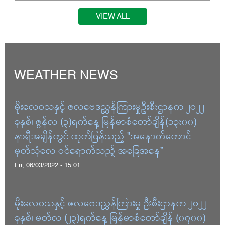
VIEW ALL
WEATHER NEWS
မိုးလေဝသနှင့် ဇလဗေဒညွှန်ကြားမှုဦးစီးဌာနက ၂၀၂၂
ခုနှစ်၊ ဇွန်လ (၃)ရက်နေ့ မြန်မာစံတော်ချိန်(၁၃း၀၀)
နာရီအချိန်တွင် ထုတ်ပြန်သည့် "အနောက်တောင်
မုတ်သုံလေ ဝင်ရောက်သည့် အခြေအနေ”
Fri, 06/03/2022 - 15:01
မိုးလေဝသနှင့် ဇလဗေဒညွှန်ကြားမှု ဦးစီးဌာနက ၂၀၂၂
ခုနှစ်၊ မတ်လ (၂၃)ရက်နေ့ မြန်မာစံတော်ချိန် (၀၇၀၀)