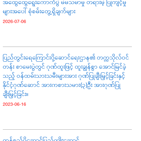
အထွေထွေရွေးကောက်ပွဲ မဲမသမာမှု တရားမဲ့ ပြုကျင့်မှု
များအပေါ် စုံစမ်းတွေ့ရှိချက်များ
2026-07-06
ပြည်တွင်းရေကြောင်းပို့ဆောင်ရေးဌာန၏ တက္ကသိုလ်ဝင်
တန်း စာမေးပွဲတွင် ဂုဏ်ထူးဖြင့် ထူးချွန်စွာ အောင်မြင်ခဲ့
သည့် ဝန်ထမ်းသားသမီးများအား ဂုဏ်ပြုချီးမြှင့်ခြင်းနှင့်
နိုင်ငံ့ဂုဏ်ဆောင် အားကစားသမား(၃)ဦး အားဂုဏ်ပြု
ချီးမြှင့်ခြင်း။
2023-06-16
ကုန်စည်ပို့ဆောင်ပြည်ကျိုးဆောင်