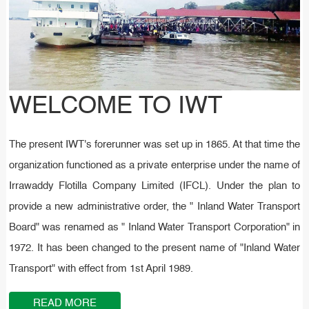
WELCOME TO IWT
WELCOME TO IWT
WELCOME TO IWT
The present IWT's forerunner was set up in 1865. At that time the
The present IWT's forerunner was set up in 1865. At that time the
The present IWT's forerunner was set up in 1865. At that time the
organization functioned as a private enterprise under the name of
organization functioned as a private enterprise under the name of
organization functioned as a private enterprise under the name of
Irrawaddy Flotilla Company Limited (IFCL). Under the plan to
Irrawaddy Flotilla Company Limited (IFCL). Under the plan to
Irrawaddy Flotilla Company Limited (IFCL). Under the plan to
provide a new administrative order, the " Inland Water Transport
provide a new administrative order, the " Inland Water Transport
provide a new administrative order, the " Inland Water Transport
Board" was renamed as " Inland Water Transport Corporation" in
Board" was renamed as " Inland Water Transport Corporation" in
Board" was renamed as " Inland Water Transport Corporation" in
1972. It has been changed to the present name of "Inland Water
1972. It has been changed to the present name of "Inland Water
1972. It has been changed to the present name of "Inland Water
Transport" with effect from 1st April 1989.
Transport" with effect from 1st April 1989.
Transport" with effect from 1st April 1989.
READ MORE
READ MORE
READ MORE