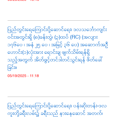
ပြည်တွင်းရေကြောင်းပို့ဆောင်ရေး၊ ဒလသင်္ဘောကျင်း
ဝင်းအတွင်းရှိ (၈)ခန်းတွဲ၊ (၃)ထပ် (RC) (အလျား
၁၇၆ပေ ၊ အနံ ၂၅ ပေ ၊ အမြင့် ၃၆ ပေ) အဆောက်အဦ
ဟောင်း(၁)လုံးအား ရောင်းချ ဖျက်သိမ်းရန်ရှိ
သည့်အတွက် အိတ်ဖွင့်တင်ဒါတင်သွင်းရန် ဖိတ်ခေါ်
ခြင်း။
05/19/2025 - 11:18
ပြည်တွင်းရေကြောင်းပို့ဆောင်ရေး၊ ပန်းဆိုးတန်း-ဒလ
ကူးတို့ခရီးလမ်း၌ ခရီးသည် နားနေဆောင် အတက်၊