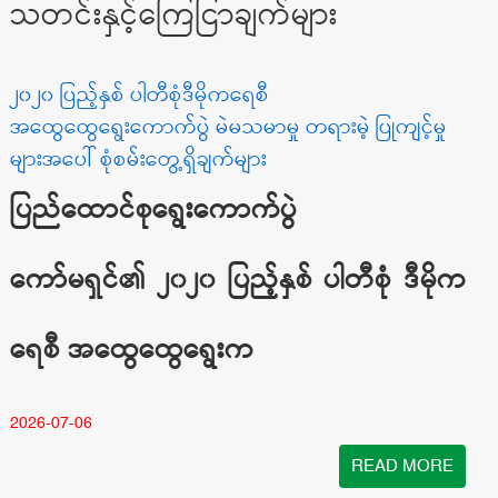
သတင်းနှင့်ကြေငြာချက်များ
၂၀၂၀ ပြည့်နှစ် ပါတီစုံဒီမိုကရေစီ
အထွေထွေရွေးကောက်ပွဲ မဲမသမာမှု တရားမဲ့ ပြုကျင့်မှု
များအပေါ် စုံစမ်းတွေ့ရှိချက်များ
ပြည်ထောင်စုရွေးကောက်ပွဲ
ကော်မရှင်၏ ၂၀၂၀ ပြည့်နှစ် ပါတီစုံ ဒီမိုက
ရေစီ အထွေထွေရွေးက
2026-07-06
READ MORE