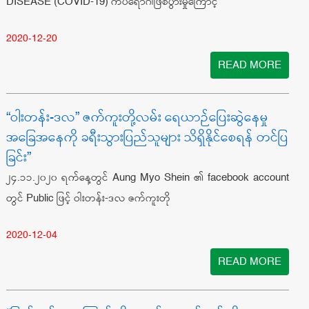
DISEASE (COVID-19) ကပ်ရောဂါဖြစ်ပွားမှုကြောင့
2020-12-20
READ MORE
“ဝါးတန်း-ဒလ” ဇက်ကူးတို့လမ်း ရေယာဉ်ပြေးဆွဲနေမှု
အခြေအနေကို ခရီးသွားပြည်သူများ သိရှိနိုင်စေရန် တင်ပြ
ခြင်း”
၂၄.၁၁.၂၀၂၀ ရက်နေ့တွင် Aung Myo Shein ၏ facebook account
တွင် Public ဖြင့် ဝါးတန်း-ဒလ ဇက်ကူးတို
2020-12-04
READ MORE