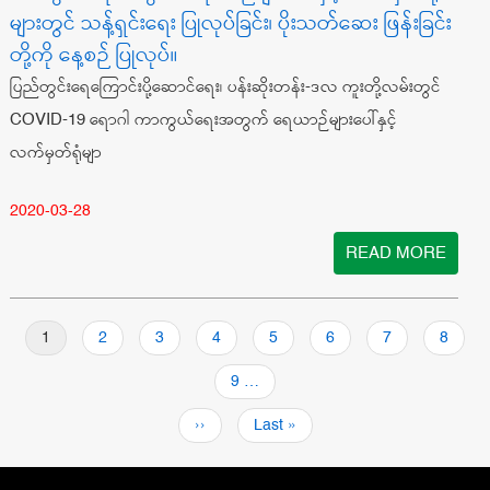
များတွင် သန့်ရှင်းရေး ပြုလုပ်ခြင်း၊ ပိုးသတ်ဆေး ဖြန်းခြင်း
တို့ကို နေ့စဉ် ပြုလုပ်။
ပြည်တွင်းရေကြောင်းပို့ဆောင်ရေး၊ ပန်းဆိုးတန်း-ဒလ ကူးတို့လမ်းတွင်
COVID-19 ရောဂါ ကာကွယ်ရေးအတွက် ရေယာဉ်များပေါ်နှင့်
လက်မှတ်ရုံမျာ
2020-03-28
READ MORE
Pagination
လက်ရှိ
1
စာမျက်နှာ
2
စာမျက်နှာ
3
စာမျက်နှာ
4
စာမျက်နှာ
5
စာမျက်နှာ
6
စာမျက်နှာ
7
စာမျက်န
8
စာမျက်နှာ
စာမျက်နှာ
9
…
Next
››
Last
Last »
page
page