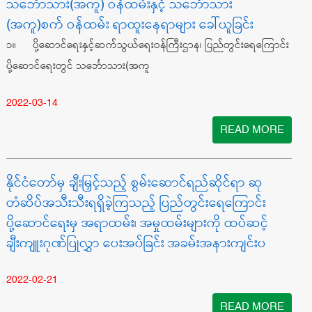
​​​​​​​သင်္ဘောသား(အကူ) ဝန်ထမ်းနှင့် သင်္ဘောသား
(အကူ)စက် ဝန်ထမ်း ရာထူးနေရာများ ခေါ်ယူခြင်း
၁။ ပို့ဆောင်ရေးနှင့်ဆက်သွယ်ရေးဝန်ကြီးဌာန၊ ပြည်တွင်းရေကြောင်း
ပို့ဆောင်ရေးတွင် သင်္ဘောသား(အကူ
2022-03-14
READ MORE
နိုင်ငံတော်မှ ချီးမြှင့်သည့် စွမ်းဆောင်ရည်ဆိုင်ရာ ဆု
တံဆိပ်အသီးသီးရရှိခဲ့ကြသည့် ပြည်တွင်းရေကြောင်း
ပို့ဆောင်ရေးမှ အရာထမ်း၊ အမှုထမ်းများကို ထပ်ဆင့်
ချီးကျူးဂုဏ်ပြုလွှာ ပေးအပ်ခြင်း အခမ်းအနားကျင်းပ
2022-02-21
READ MORE