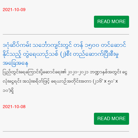
2021-10-09
READ MORE
ဒဂုံဆိပ်ကမ်း သင်္ဘောကျင်းတွင် တန် ၁၅၀၀ တင်ဆောင်
နိုင်သည့် တွဲရေယာဉ်သစ် (၂)စီး တည်ဆောက်ပြီးစီးမှု
အခြေအနေ
ပြည်တွင်းရေကြောင်းပို့ဆောင်ရေး၏ ၂၀၂၀-၂၀၂၁ ဘဏ္ဍာနှစ်အတွင်း ငွေ
လုံးငွေရင်း အသုံးစရိတ်ဖြင့် ရေယာဉ်အတိုင်းအတာ (၂၁၆' x ၅၀' x
၁၀')ရှိ
2021-10-08
READ MORE