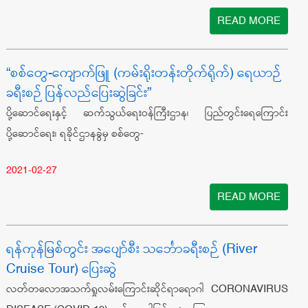
READ MORE
“စစ်တွေ-ကျောက်ဖြူ (ကမ်းရိုးတန်းတိုက်ရိုက်) ရေယာဉ်
ခရီးစဉ် ပြန်လည်ပြေးဆွဲခြင်း”
ပို့ဆောင်ရေးနှင့် ဆက်သွယ်ရေးဝန်ကြီးဌာန၊ ပြည်တွင်းရေကြောင်း
ပို့ဆောင်ရေး၊ ရခိုင်ဌာနခွဲမှ စစ်တွေ-
2021-02-27
READ MORE
ရန်ကုန်မြစ်တွင်း အပျော်စီး သင်္ဘောခရီးစဉ် (River
Cruise Tour) ပြေးဆွဲ
လတ်တလောအသက်ရှုလမ်းကြောင်းဆိုင်ရာရောဂါ CORONAVIRUS