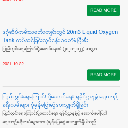
READ MORE
ဒဂုံဆိပ်ကမ်းသင်္ဘောကျင်းတွင် 20m3 Liquid Oxygen
Tank တပ်ဆင်ခြင်းလုပ်ငန်း ၁၀၀% ပြီးစီး
ပြည်တွင်းရေကြောင်းပို့ဆောင်ရေး၏ (၂၀၂၁-၂၀၂၂) ဘဏ္ဍာ
2021-10-22
READ MORE
ပြည်တွင်းရေကြောင်း ပို့ဆောင်ရေး၊ ရခိုင်ဌာနခွဲ ရေယာဉ်
ခရီးလမ်းများ ပုံမှန်ပြေးဆွဲပေးလျှက်ရှိခြင်း
ပြည်တွင်းရေကြောင်းပို့ဆောင်ရေး၊ ရခိုင်ဌာနခွဲရှိ အောက်ဖေါ်ပြပါ
ရေယာဉ်ခရီးလမ်းများအား ပုံမှန်ပြေးဆွဲပေးလျှက်ရှိပါသည်-