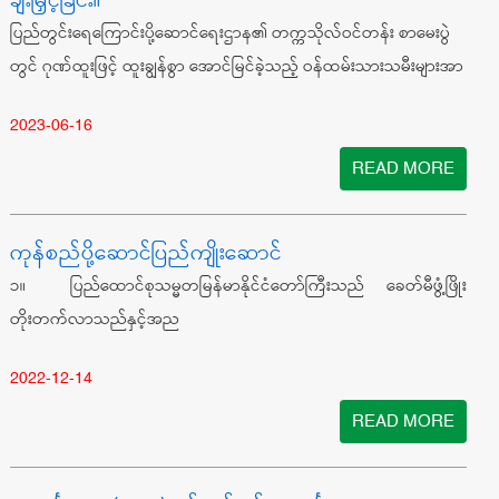
ချီးမြှင့်ခြင်း။
ပြည်တွင်းရေကြောင်းပို့ဆောင်ရေးဌာန၏ တက္ကသိုလ်ဝင်တန်း စာမေးပွဲ
တွင် ဂုဏ်ထူးဖြင့် ထူးချွန်စွာ အောင်မြင်ခဲ့သည့် ဝန်ထမ်းသားသမီးများအာ
2023-06-16
READ MORE
ကုန်စည်ပို့ဆောင်ပြည်ကျိုးဆောင်
၁။ ပြည်ထောင်စုသမ္မတမြန်မာနိုင်ငံတော်ကြီးသည် ခေတ်မီဖွံ့ဖြိုး
တိုးတက်လာသည်နှင့်အည
2022-12-14
READ MORE