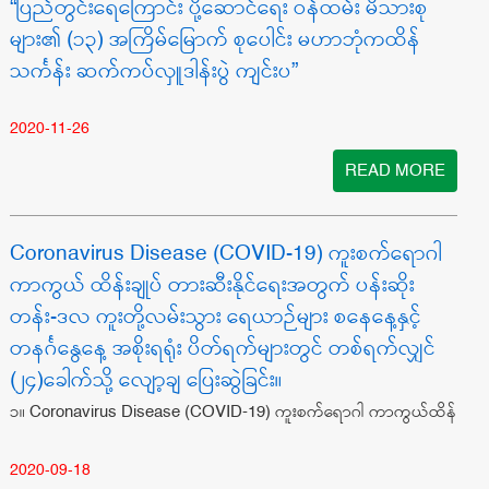
“ပြည်တွင်းရေကြောင်း ပို့ဆောင်ရေး ဝန်ထမ်း မိသားစု
များ၏ (၁၃) အကြိမ်မြောက် စုပေါင်း မဟာဘုံကထိန်
သင်္ကန်း ဆက်ကပ်လှူဒါန်းပွဲ ကျင်းပ”
2020-11-26
READ MORE
Coronavirus Disease (COVID-19) ကူးစက်ရောဂါ
ကာကွယ် ထိန်းချုပ် တားဆီးနိုင်ရေးအတွက် ပန်းဆိုး
တန်း-ဒလ ကူးတို့လမ်းသွား ရေယာဉ်များ စနေနေ့နှင့်
တနင်္ဂနွေနေ့ အစိုးရရုံး ပိတ်ရက်များတွင် တစ်ရက်လျှင်
(၂၄)ခေါက်သို့ လျော့ချ ပြေးဆွဲခြင်း။
၁။ Coronavirus Disease (COVID-19)
ကူးစက်ရောဂါ ကာကွယ်ထိန်
2020-09-18