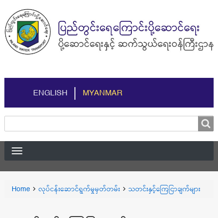
ENGLISH
MYANMAR
Search
Search
You
Home
လုပ်ငန်းဆောင်ရွက်မှုမှတ်တမ်း
သတင်းနှင့်ကြေငြာချက်များ
Breadcrumbs
are
here: