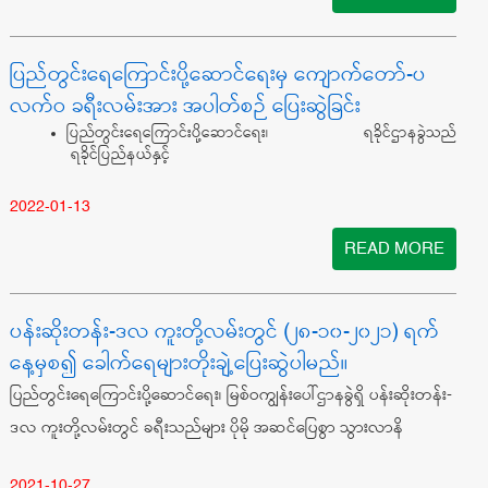
ပြည်တွင်းရေကြောင်းပို့ဆောင်ရေးမှ ကျောက်တော်-ပ
လက်ဝ ခရီးလမ်းအား အပါတ်စဉ် ပြေးဆွဲခြင်း
ပြည်တွင်းရေကြောင်းပို့ဆောင်ရေး၊ ရခိုင်ဌာနခွဲသည်
ရခိုင်ပြည်နယ်နှင့်
2022-01-13
READ MORE
ပန်းဆိုးတန်း-ဒလ ကူးတို့လမ်းတွင် (၂၈-၁၀-၂၀၂၁) ရက်
နေ့မှစ၍ ခေါက်ရေများတိုးချဲ့ပြေးဆွဲပါမည်။
ပြည်တွင်းရေကြောင်းပို့ဆောင်ရေး၊ မြစ်ဝကျွန်းပေါ်ဌာနခွဲရှိ ပန်းဆိုးတန်း-
ဒလ ကူးတို့လမ်းတွင် ခရီးသည်များ ပိုမို အဆင်ပြေစွာ သွားလာနိ
2021-10-27