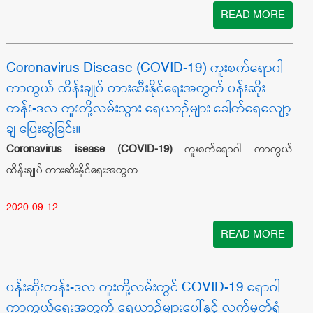
READ MORE
Coronavirus Disease (COVID-19) ကူးစက်ရောဂါ
ကာကွယ် ထိန်းချုပ် တားဆီးနိုင်ရေးအတွက် ပန်းဆိုး
တန်း-ဒလ ကူးတို့လမ်းသွား ရေယာဉ်များ ခေါက်ရေလျော့
ချ ပြေးဆွဲခြင်း။
Coronavirus isease (COVID-19)
ကူးစက်ရောဂါ ကာကွယ်
ထိန်းချုပ် တားဆီးနိုင်ရေးအတွက
2020-09-12
READ MORE
ပန်းဆိုးတန်း-ဒလ ကူးတို့လမ်းတွင် COVID-19 ရောဂါ
ကာကွယ်ရေးအတွက် ရေယာဉ်များပေါ်နှင့် လက်မှတ်ရုံ