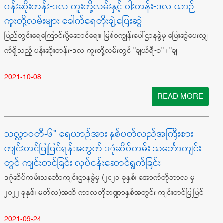
ပန်းဆိုးတန်း-ဒလ ကူးတို့လမ်းနှင့် ဝါးတန်း-ဒလ ယာဉ်
ကူးတို့လမ်းများ ခေါက်ရေတိုးချဲ့ပြေးဆွဲ
ပြည်တွင်းရေကြောင်းပို့ဆောင်ရေး၊ မြစ်ဝကျွန်းပေါ်ဌာနခွဲမှ ပြေးဆွဲပေးလျှ
က်ရှိသည့် ပန်းဆိုးတန်း-ဒလ ကူးတို့လမ်းတွင် "ချယ်ရီ-၁" ၊ "ချ
2021-10-08
READ MORE
သလ္လာဝတီ-၆" ရေယာဉ်အား နှစ်ပတ်လည်အကြီးစား
ကျင်းတင်ပြုပြင်ရန်အတွက် ဒဂုံဆိပ်ကမ်း သင်္ဘောကျင်း
တွင် ကျင်းတင်ခြင်း လုပ်ငန်းဆောင်ရွက်ခြင်း
ဒဂုံဆိပ်ကမ်းသင်္ဘောကျင်းဌာနခွဲမှ (၂၀၂၁ ခုနှစ်၊ အောက်တိုဘာလ မှ
၂၀၂၂ ခုနှစ်၊ မတ်လ)အထိ ကာလတိုဘဏ္ဍာနှစ်အတွင်း ကျင်းတင်ပြုပြင်
2021-09-24