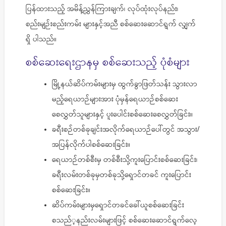
ပြန်ထားသည့် အမိန့်ညွှန်ကြားချက်၊ လုပ်ထုံးလုပ်နည်း၊
စည်းမျဉ်းစည်းကမ်း များနှင့်အညီ စစ်ဆေးဆောင်ရွက် လျှက်
ရှိ ပါသည်။
စစ်ဆေးရေးဌာနမှ စစ်ဆေးသည့် ပုံစံများ
မြို့နယ်ဆိပ်ကမ်းများမှ ထွက်ခွာဖြတ်သန်း သွားလာ
မည့်ရေယာဉ်များအား ပုံမှန်ရေယာဉ်စစ်ဆေး
စေလွှတ်သူများနှင့် ပူးပေါင်းစစ်ဆေးစေလွှတ်ခြင်း။
ခရီးစဉ်တစ်ခုချင်းအလိုက်ရေယာဉ်ပေါ်တွင် အသွား/
အပြန်လိုက်ပါစစ်ဆေးခြင်း။
ရေယာဉ်တစ်စီးမှ တစ်စီးသို့ကူးပြောင်းစစ်ဆေးခြင်း၊
ခရီးလမ်းတစ်ခုမှတစ်ခုသို့ရှောင်တခင် ကူးပြောင်း
စစ်ဆေးခြင်း။
ဆိပ်ကမ်းများမှရှောင်တခင်ခေါ်ယူစစ်ဆေးခြင်း
စသည်‌့နည်းလမ်းများဖြင့် စစ်ဆေးဆောင်ရွက်လေ့