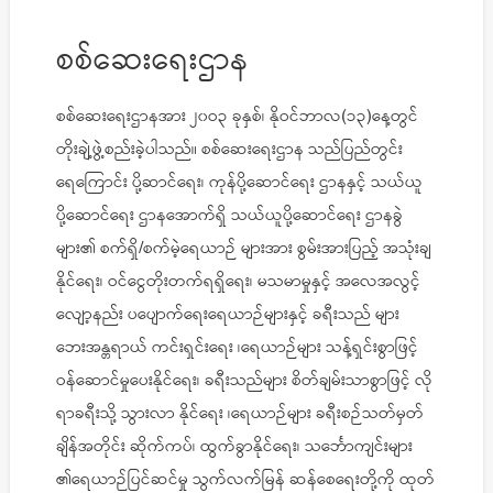
စစ်ဆေးရေးဌာန
စစ်ဆေးရေးဌာနအား ၂၀ဝ၃ ခုနှစ်၊ နိုဝင်ဘာလ(၁၃)နေ့တွင်
တိုးချဲ့ဖွဲ့စည်းခဲ့ပါသည်။ စစ်ဆေးရေးဌာန သည်ပြည်တွင်း
ရေကြောင်း ပို့ဆာင်ရေး၊ ကုန်ပို့ဆောင်ရေး ဌာနနှင့် သယ်ယူ
ပို့ဆောင်ရေး ဌာနအောက်ရှိ သယ်ယူပို့ဆောင်ရေး ဌာနခွဲ
များ၏ စက်ရှိ/စက်မဲ့ရေယာဉ် များအား စွမ်းအားပြည့် အသုံးချ
နိုင်ရေး၊ ဝင်ငွေတိုးတက်ရရှိရေး၊ မသမာမှုနှင့် အလေအလွင့်
လျော့နည်း ပပျောက်ရေးရေယာဉ်များနှင့် ခရီးသည် များ
ဘေးအန္တရာယ် ကင်းရှင်းရေး ၊ရေယာဉ်များ သန့်ရှင်းစွာဖြင့်
ဝန်ဆောင်မှုပေးနိုင်ရေး၊ ခရီးသည်များ စိတ်ချမ်းသာစွာဖြင့် လို
ရာခရီးသို့ သွားလာ နိုင်ရေး ၊ရေယာဉ်များ ခရီးစဉ်သတ်မှတ်
ချိန်အတိုင်း ဆိုက်ကပ်၊ ထွက်ခွာနိုင်ရေး၊ သင်္ဘောကျင်းများ
၏ရေယာဉ်ပြင်ဆင်မှု သွက်လက်မြန် ဆန်စေရေးတို့ကို ထုတ်