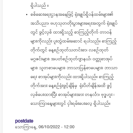
ရှိပါသည် ။
စစ်ဆေးရေးဌာနအနေဖြင့် ရုံးချုပ်ရှိဝန်ထမ်းများ၏
အသိပညာ၊ ဗဟုသုတတိုးပွားများရေးအတွက် ရုံးချုပ်
တွင် ဖွင့်လှစ် ထားရှိသည့် စာကြည့်တိုက် တာဝန်
များကိုလည်း ပူးတွဲထမ်းဆောင် ရပါသည်။ စာကြည့်
တိုက်တွင် နေ့စဉ်ထုတ်သတင်းစာ၊ လစဉ်ထုတ်
မဂ္ဂဇင်းများ၊ အပတ်စဉ်ထုတ်ဂျာနယ်၊ ဝတ္တုစာအုပ်
များ၊ သူတစာပေများ၊ ဘာသာပြန်စာပေများ၊ ဘာသာ
ရေး စာအုပ်များကိုလည်း ထားရှိပါသည်။ စာကြည့်
တိုက်အား နေ့စဉ်ရုံးဖွင့်ချိန်မှ ရုံးပိတ်ချိန်အထိ ဖွင့်
လှစ်ပေးထားပြီး စာအုပ်များအား တနင်္လာ၊ ဗုဒ္ဓဟူး ၊
သောကြာနေ့များတွင် ငှါးရမ်းပေးလေ့ ရှိပါသည်။
postdate
သောကြာနေ့, 06/10/2022 - 12:00