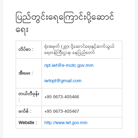
ပြည်တွင်းရေကြောင်းပို့ဆောင်
ရေး
ရုံးအမှတ် (၂၉)၊ ပို့ဆောင်ရေးနှင့်ဆက်သွယ်
လိပ်စာ :
ရေးဝန်ကြီးဌာန၊ နေပြည်တော်
npt.iwt@e-motc.gov.mm
အီးမေး :
iwtnpt@gmail.com
တယ်လီဖုန်း
+95 0673-405466
:
ဖက်စ် :
+95 0673-405467
Website :
http://www.iwt.gov.mm