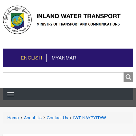
ENGLISH
MYANMAR
Search
Search
You
Home
About Us
Contact Us
IWT NAYPYITAW
Breadcrumbs
are
here: