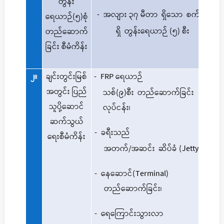
တွန်း
-
အလျား
၃၇
မီတာ
ရှိသော
စက်
ရေယာဉ်(၅)စုံ
၂၀၂၂
ရှိ
တွန်းရေယာဉ်
(၅)
စီး
တည်ဆောက်
ဘဏ္ဍ
ခြင်း စီမံကိန်း
၂။
ချင်းတွင်းမြစ်
- FRP
ရေယာဉ်
၂၀၂၀
အတွင်း ပြည်
ဘဏ္ဍ
သစ်
(၉)
စီး
တည်ဆောက်ခြင်း
သူပို့ဆောင်
လုပ်ငန်း
၊
ဆက်သွယ်
၂၀၂၁
-
ခရီးသည်
ရေးစီမံကိန်း
ဘဏ္ဍ
အတက်
/
အဆင်း
ဆိပ်ခံ
(Jetty)၊
-
နေဆောင်
(Terminal)
တည်ဆောက်ခြင်း
၊
-
ရေကြောင်းသွားလာ