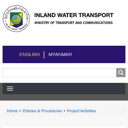
ENGLISH
MYANMAR
Search
Search
You
Home
Policies & Procedures
Project Activities
Breadcrumbs
are
here: