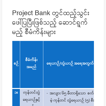
Project Bank တွင်ထည့်သွင်း
ဖေါ်ပြပြီးဖြစ်သည့် ဆောင်ရွက်
မည့် စီမံကိန်းများ
စီမံကိန်း
စီ
စဉ်
ရေယာဉ်/တွဲယာဉ် အရေအတွက်
အမည်
၁။
ကုန်တင်တွဲ
၂၀၂၁
-
အလျား
၆၅
မီတာရှိသော
စက်
ရေယာဉ်နှင့်
ဘဏ္ဍ
မဲ့
ကုန်တင်
တွဲရေယာဉ်
(၅)
စီး