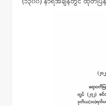
(၁၃၀၀) နာရီအချိန်တွင် ထုတ်