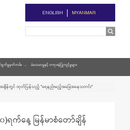
ENGLISH
MYANMAR
Search
Search
ရွက်မှုမှတ်တမ်း
မဲမသမာမှုနှင့် တရားမဲ့ပြုကျင့်မှုများ
နာရီအချိန်တွင် ထုတ်ပြန်သည့် "ရေနည်းမည့်အခြေအနေသတင်း"
၀)ရက်နေ့ မြန်မာစံတော်ချိန်