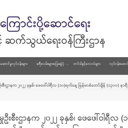
်ဆောင်မှုလုပ်ငန်းများ
ခရီးလမ်းများပြေးဆွဲပုံ
တင်ဒါနှင့်လေလံများ
လုပ်ငန်းဆောင်
ဦးစီးဌာနက ၂၀၂၂ ခုနှစ်၊ ဖေဖေါ်ဝါရီလ (၁၀)ရက်နေ့ မြန်မာစံတော်ချိန် (၁၃၀၀) 
ုဦးစီးဌာနက ၂၀၂၂ ခုနှစ်၊ ဖေဖေါ်ဝါရီလ (၁