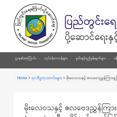
ဌာန၏အကြောင်း
လုပ်ငန်းတာ၀န်များ
မူဝါဒနှင့်ရည်မှန်းချက်များ
ဝန
You
Home
ရာသီဥတုသတင်းများ
မိုးလေဝသနှင့် ဇလဗေဒညွှန်ကြားမှု
Breadcrumbs
are
here:
မိုးလေဝသနှင့် ဇလဗေဒညွှန်ကြားမှ