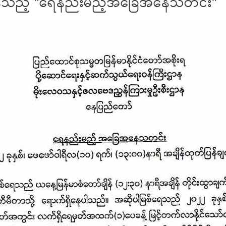
ပြန်သည့် "ရေနည်းမည့်အခြေအနေသတင်း"