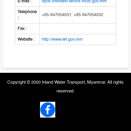
E-mail :
dyce.chindwin.iwt@e-motc.gov.mm
Telephone
+95-947054031, +95-947054032
:
Fax :
Website :
http://www.iwt.gov.mm
Copyright © 2020 Inland Water Transport, Myanmar. All rights
reserved.