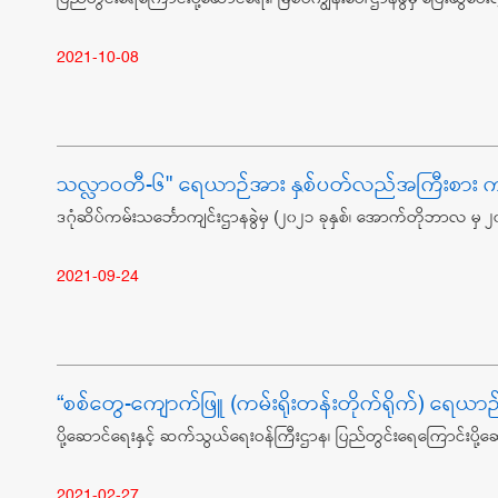
2021-10-08
သလ္လာဝတီ-၆" ရေယာဉ်အား နှစ်ပတ်လည်အကြီးစား ကျင်းတ
ဒဂုံဆိပ်ကမ်းသင်္ဘောကျင်းဌာနခွဲမှ (၂၀၂၁ ခုနှစ်၊ အောက်တိုဘာလ မှ
2021-09-24
“စစ်တွေ-ကျောက်ဖြူ (ကမ်းရိုးတန်းတိုက်ရိုက်) ရေယာဉ် 
ပို့ဆောင်ရေးနှင့် ဆက်သွယ်ရေးဝန်ကြီးဌာန၊ ပြည်တွင်းရေကြောင်းပို့ဆော
2021-02-27