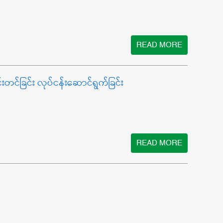
READ MORE
င်ခြင်း လုပ်ငန်းဆောင်ရွက်ခြင်း
READ MORE