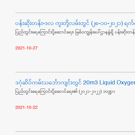
ပန်းဆိုးတန်း-ဒလ ကူးတို့လမ်းတွင် (၂၈-၁၀-၂၀၂၁) ရက်န
ပြည်တွင်းရေကြောင်းပို့ဆောင်ရေး၊ မြစ်ဝကျွန်းပေါ်ဌာနခွဲရှိ ပန်းဆိုး
2021-10-27
ဒဂုံဆိပ်ကမ်းသင်္ဘောကျင်းတွင် 20m3 Liquid Oxygen
ပြည်တွင်းရေကြောင်းပို့ဆောင်ရေး၏ (၂၀၂၁-၂၀၂၂) ဘဏ္ဍာ
2021-10-22