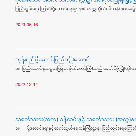
ပြည်တွင်းရေကြောင်းပို့ဆောင်ရေးဌာန၏ တက္ကသိုလ်ဝင်တန်း စာမေးပွဲတွ
2023-06-16
ကုန်စည်ပို့ဆောင်ပြည်ကျိုးဆောင်
၁။ ပြည်ထောင်စုသမ္မတမြန်မာနိုင်ငံတော်ကြီးသည် ခေတ်မီဖွံ့ဖြိုးတ
2022-12-14
​​​​​​​သင်္ဘောသား(အကူ) ဝန်ထမ်းနှင့် သင်္ဘောသား (အကူ
၁။ ပို့ဆောင်ရေးနှင့်ဆက်သွယ်ရေးဝန်ကြီးဌာန၊ ပြည်တွင်းရေကြောင်