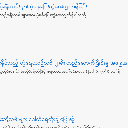
ရီးလမ်းများ ပုံမှန်ပြေးဆွဲပေးလျှက်ရှိခြင်း
ယာဉ်ခရီးလမ်းများအား ပုံမှန်ပြေးဆွဲပေးလျှက်ရှိပါသည်-
နိုင်သည့် တွဲရေယာဉ်သစ် (၂)စီး တည်ဆောက်ပြီးစီးမှု အခြေ
လုံးငွေရင်း အသုံးစရိတ်ဖြင့် ရေယာဉ်အတိုင်းအတာ (၂၁၆' x ၅၀' x ၁၀')ရှိ
တို့လမ်းများ ခေါက်ရေတိုးချဲ့ပြေးဆွဲ
လျှက်ရှိသည့် ပန်းဆိုးတန်း-ဒလ ကူးတို့လမ်းတွင် "ချယ်ရီ-၁" ၊ "ချ