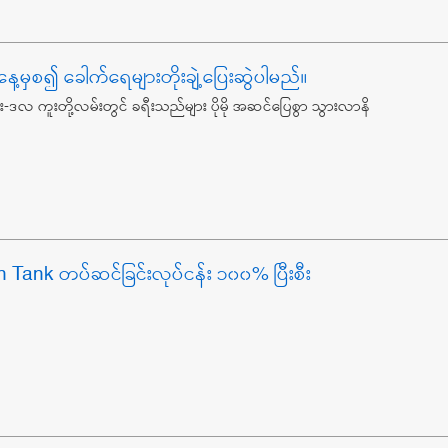
ေ့မှစ၍ ခေါက်ရေများတိုးချဲ့ပြေးဆွဲပါမည်။
တန်း-ဒလ ကူးတို့လမ်းတွင် ခရီးသည်များ ပိုမို အဆင်ပြေစွာ သွားလာနိ
 Tank တပ်ဆင်ခြင်းလုပ်ငန်း ၁၀၀% ပြီးစီး