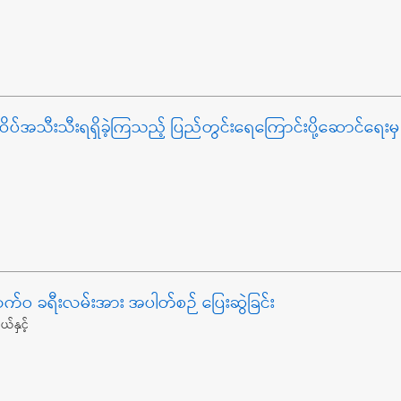
ုတံဆိပ်အသီးသီးရရှိခဲ့ကြသည့် ပြည်တွင်းရေကြောင်းပို့ဆောင်ရေး
က်ဝ ခရီးလမ်းအား အပါတ်စဉ် ပြေးဆွဲခြင်း
်နှင့်