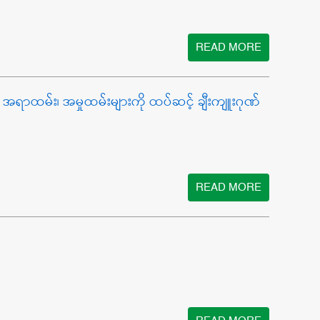
READ MORE
မှ အရာထမ်း၊ အမှုထမ်းများကို ထပ်ဆင့် ချီးကျူးဂုဏ်
READ MORE