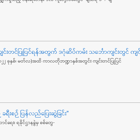
င်ပြုပြင်ရန်အတွက် ဒဂုံဆိပ်ကမ်း သင်္ဘောကျင်းတွင် ကျင်းတ
 ၂၀၂၂ ခုနှစ်၊ မတ်လ)အထိ ကာလတိုဘဏ္ဍာနှစ်အတွင်း ကျင်းတင်ပြုပြင်
ခရီးစဉ် ပြန်လည်ပြေးဆွဲခြင်း”
င်ရေး၊ ရခိုင်ဌာနခွဲမှ စစ်တွေ-