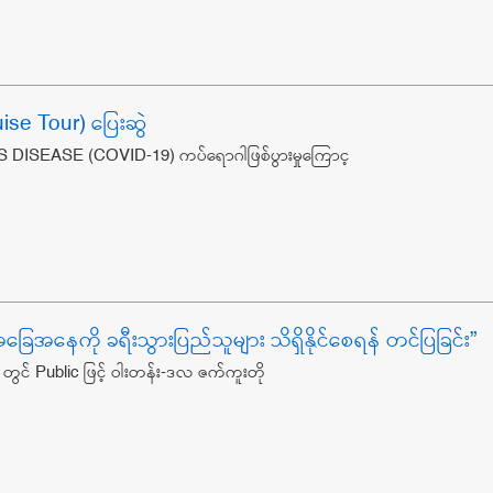
uise Tour) ပြေးဆွဲ
SEASE (COVID-19) ကပ်ရောဂါဖြစ်ပွားမှုကြောင့
ြေအနေကို ခရီးသွားပြည်သူများ သိရှိနိုင်စေရန် တင်ပြခြင်း”
င် Public ဖြင့် ဝါးတန်း-ဒလ ဇက်ကူးတို