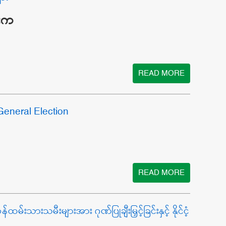
ေးက
READ MORE
General Election
READ MORE
သားသမီးများအား ဂုဏ်ပြုချီးမြှင့်ခြင်းနှင့် နိုင်ငံ့