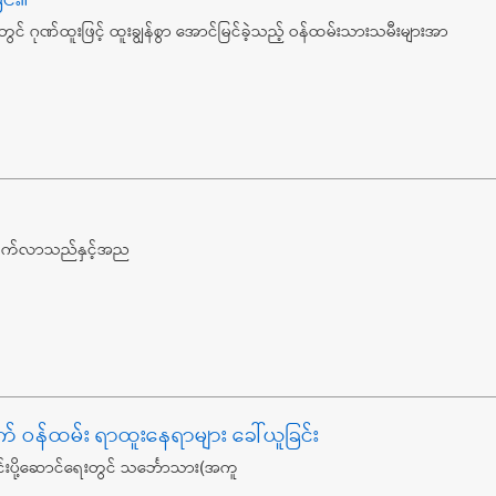
င် ဂုဏ်ထူးဖြင့် ထူးချွန်စွာ အောင်မြင်ခဲ့သည့် ဝန်ထမ်းသားသမီးများအာ
ိုးတက်လာသည်နှင့်အည
)စက် ဝန်ထမ်း ရာထူးနေရာများ ခေါ်ယူခြင်း
းပို့ဆောင်ရေးတွင် သင်္ဘောသား(အကူ