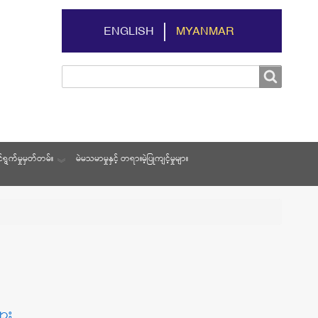
ENGLISH
MYANMAR
Search
Search
ရွက်မှုမှတ်တမ်း
မဲမသမာမှုနှင့် တရားမဲ့ပြုကျင့်မှုများ
ျား