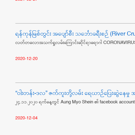
ရန်ကုန်မြစ်တွင်း အပျော်စီး သင်္ဘောခရီးစဉ် (River Cr
လတ်တလောအသက်ရှုလမ်းကြောင်းဆိုင်ရာရောဂါ CORONAVIRUS DI
2020-12-20
“ဝါးတန်း-ဒလ” ဇက်ကူးတို့လမ်း ရေယာဉ်ပြေးဆွဲနေမှု အခ
၂၄.၁၁.၂၀၂၀ ရက်နေ့တွင် Aung Myo Shein ၏ facebook account တွ
2020-12-04