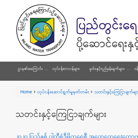
ဌာန၏အကြောင်း
လုပ်ငန်းတာ၀န်များ
မူဝါဒနှင့်ရည်မှန်းချက်များ
ဝန
You
Home
လုပ်ငန်းဆောင်ရွက်မှုမှတ်တမ်း
သတင်းနှင့်ကြေငြာချက်မျာ
Breadcrumbs
are
here:
သတင်းနှင့်ကြေငြာချက်များ
၂၀၂၀ ပြည့်နှစ် ပါတီစုံဒီမိုကရေစီ အထွေထွေရွေးကောက်ပွဲ