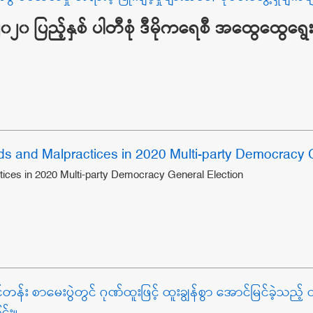
၂၀ ပြည့်နှစ် ပါတီစုံ ဒီမိုကရေစီ အထွေထွေရွ
auds and Malpractices in 2020 Multi-party Democracy 
ctices in 2020 Multi-party Democracy General Election
ာမေးပွဲတွင် ဂုဏ်ထူးဖြင့် ထူးချွန်စွာ အောင်မြင်ခဲ့သည့် ဝန်ထမ်း
င်း။