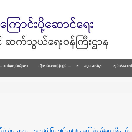
်ဆောင်မှုလုပ်ငန်းများ
ခရီးလမ်းများပြေးဆွဲပုံ
တင်ဒါနှင့်လေလံများ
လုပ်ငန်းဆောင်
း
 မဲမသမာမှု တရားမဲ့ ပြုကျင့်မှုများအပေါ် စုံစမ်းတွေ့ရှိချက်မ