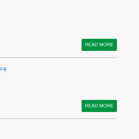
READ MORE
အနေ
READ MORE