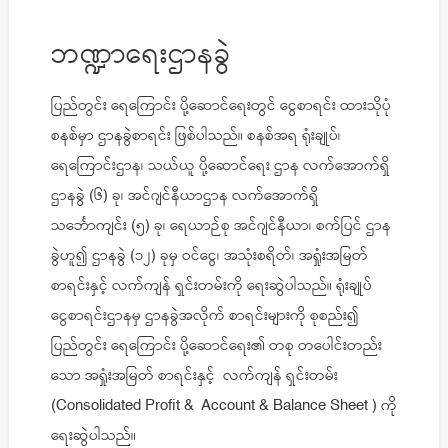
ဘဏ္ဍာရေးဌာနခွဲ
ပြည်တွင်း ရေကြောင်း ပို့ဆောင်ရေးတွင် ငွေစာရင်း ထားသိုပုံ
စနစ်မှာ ဌာနခွဲစာရင်း ဖြစ်ပါသည်။ စနစ်အရ ရုံးချုပ်၊
ရေကြောင်းဌာန၊ သယ်ယူ ပို့ဆောင်ရေး ဌာန လက်အောက်ရှိ
ဌာနခွဲ (၆) ခု၊ အင်ဂျင်နီယာဌာန လက်အောက်ရှိ
သင်္ဘောကျင်း (၅) ခု၊ ရေယာဉ်စု အင်ဂျင်နီယာ၊ စက်ပြင် ဌာန
ခွဲဟူ၍ ဌာနခွဲ (၁၂) ခုမှ ဝင်ငွေ၊ အသုံးစရိတ်၊ အရှုံးအမြတ်
စာရင်းနှင့် လက်ကျန် ရှင်းတမ်းကို ရေးဆွဲပါသည်။ ရုံးချုပ်
ငွေစာရင်းဌာနမှ ဌာနခွဲအလိုက် စာရင်းများကို စုစည်း၍
ပြည်တွင်း ရေကြောင်း ပို့ဆောင်ရေး၏ တစု တပေါင်းတည်း
သော အရှုံးအမြတ် စာရင်းနှင့် လက်ကျန် ရှင်းတမ်း
(Consolidated Profit & Account & Balance Sheet ) ကို
ရေးဆွဲပါသည်။