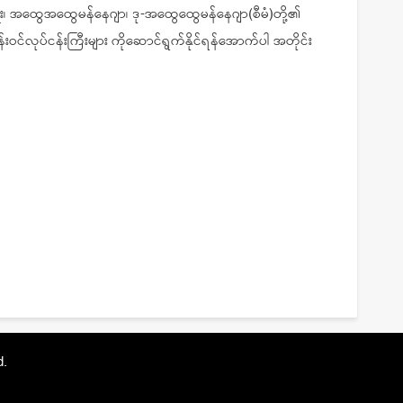
ူး၊ အထွေအထွေမန်နေဂျာ၊ ဒု-အထွေထွေမန်နေဂျာ(စီမံ)တို့၏
မံကိန်းဝင်လုပ်ငန်းကြီးများ ကိုဆောင်ရွက်နိုင်ရန်အောက်ပါ အတိုင်း
d.