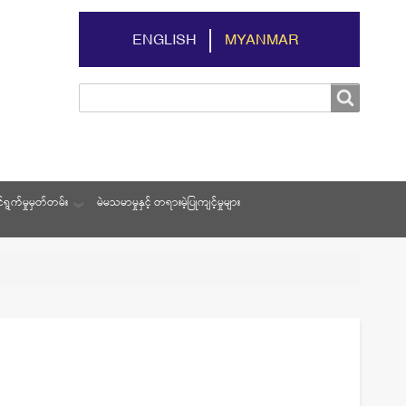
ENGLISH
MYANMAR
Search
Search
ရွက်မှုမှတ်တမ်း
မဲမသမာမှုနှင့် တရားမဲ့ပြုကျင့်မှုများ