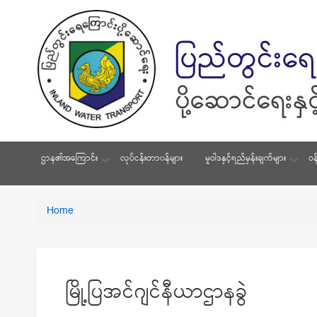
ဌာန၏အကြောင်း
လုပ်ငန်းတာ၀န်များ
မူဝါဒနှင့်ရည်မှန်းချက်များ
ဝန
You
Home
Breadcrumbs
are
here:
မြို့ပြအင်ဂျင်နီယာဌာနခွဲ