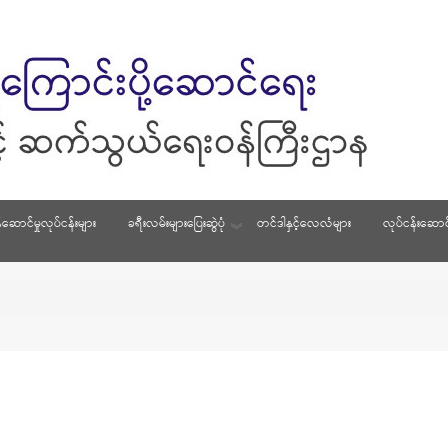
်ဆောင်မှုလုပ်ငန်းများ
ခရီးလမ်းများပြေးဆွဲပုံ
တင်ဒါနှင့်လေလံများ
လုပ်ငန်းဆောင်