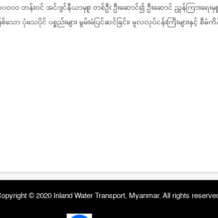
၁၁၀ဝ၀ဝ တန်းဝင် အင်ဂျင်နီယာမှူး တစ်ဦး ဦးဆောင်၍ ဦးဆောင် ညွှန်ကြားရေးမှ
ဖြစ်သော ပုံသေပိုင် ပစ္စည်းများ မွမ်းမံပြင်ဆင်ခြင်း၊ မူလလုပ်ငန်းကြီးများနှင့် စီ
opyright © 2020 Inland Water Transport, Myanmar. All rights reserve