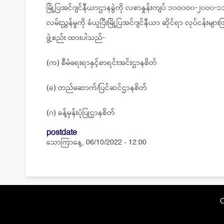
မြို့ပြအင်ဂျင်နီယာဌာနခွဲကို လစာနှုန်းကျပ် ၁၀ဝ၀ဝ၀-၂၀ဝ၀-
လမ်းညွှန်မှုကို ခံယူပြီးမြို့ပြအင်ဂျင်နီယာ ဆိုင်ရာ လုပ်ငန်းများ
ဖွဲ့စည်း ထားပါသည်-
(က) စီမံရေးရာနှင့်စာရင်းအင်းဌာနစိတ်
(ခ) တည်ဆောက်/ပြင်ဆင်ဌာနစိတ်
(ဂ) ခန့်မှန်းပုံပြုဌာနစိတ်
postdate
သောကြာနေ့, 06/10/2022 - 12:00
C