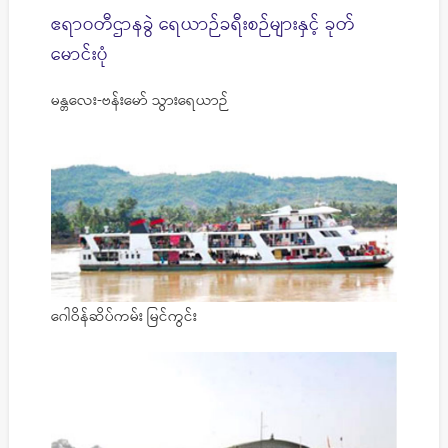
ဧရာဝတီဌာနခွဲ ရေယာဉ်ခရီးစဉ်များနှင့် ခုတ်
မောင်းပုံ
မန္တလေး-ဗန်းမော် သွားရေယာဉ်
ဂေါဝိန်ဆိပ်ကမ်း မြင်ကွင်း