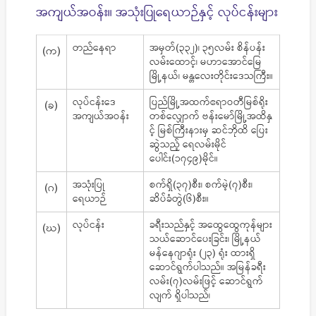
အကျယ်အဝန်း။ အသုံးပြုရေယာဉ်နှင့် လုပ်ငန်းများ
တည်နေရာ
အမှတ်(၃၃၂)၊ ၃၅လမ်း စိန်ပန်း
(က)
လမ်းထောင့်၊ မဟာအောင်‌မြေ
မြို့နယ်၊ မန္တလေးတိုင်းဒေသကြီး။
လုပ်ငန်းဒေ
ပြည်မြို့အထက်ဧရာဝတီမြစ်ရိုး
(ခ)
အကျယ်အဝန်း
တစ်လျှောက် ဗန်းမော်မြို့အထိနှ
င့် မြစ်ကြီးနားမှ ဆင်ဘိုထိ ‌ပြေး
ဆွဲသည့် ရေလမ်းမိုင်
ပေါင်း(၁၇၄၉)မိုင်။
အသုံးပြု
စက်ရှိ(၃၇)စီး၊ စက်မဲ့(၇)စီး၊
(ဂ)
ရေယာဉ်
ဆိပ်ခံတွဲ(၆)စီး။
လုပ်ငန်း
ခရီးသည်နှင့် အထွေထွေကုန်များ
(ဃ)
သယ်ဆောင်ပေးခြင်း၊ မြို့နယ်
မန်နေဂျာရုံး (၂၃) ရုံး ထားရှိ
ဆောင်ရွက်ပါသည်။ အမြန်ခရီး
လမ်း(၇)လမ်းဖြင့် ဆောင်ရွက်
လျက် ရှိပါသည်၊