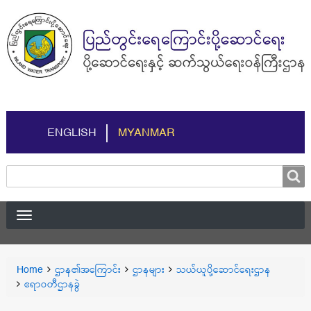
ENGLISH
MYANMAR
Search
Search
You
Home
ဌာန၏အကြောင်း
ဌာနများ
သယ်ယူပို့ဆောင်ရေးဌာန
Breadcrumbs
are
ဧရာဝတီဌာနခွဲ
here: