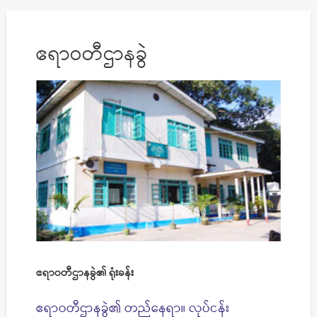
ဧရာဝတီဌာနခွဲ
ဧရာဝတီဌာနခွဲ၏ ရုံးခန်း
ဧရာဝတီဌာနခွဲ၏ တည်နေရာ။ လုပ်ငန်း