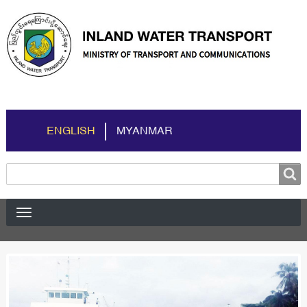
ENGLISH
MYANMAR
Search
Search