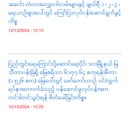
အဆင်း တံတားလျှောက်လမ်းများနှင့် ချယ်ရီ ၁ ၊ ၂ ၊ ၃ ၊
ရေယာဉ်များပေါ်တွင် ကြော်ငြာလုပ်ငန်းဆောင်ရွက်ခွင့်
ကိစ္စ
12/13/2024 - 12:13
ပြည်တွင်းရေကြောင်းပို့ဆောင်ရေးပိုင်၊ ဒလမြို့နယ် မြ
သီတာပန်းခြံရှိ မြေဧရိယာ ၆၁၇၇.၆၄ စတုရန်းမီတာ
(၁.၅၂၆ ဧက) မြေပေါ်တွင် မော်တော်ယာဉ် ဝင်/ထွက်
ရပ်နားကောက်ခံသည့် ဝန်ဆောင်မှုလုပ်ငန်းအား
တင်ဒါတင်သွင်းရန် ဖိတ်ခေါ်ခြင်းကိစ္စ။
12/13/2024 - 12:25