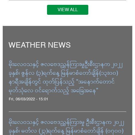
VIEW ALL
WEATHER NEWS
မိုးလေဝသနှင့် ဇလဗေဒညွှန်ကြားမှုဦးစီးဌာနက ၂၀၂၂
ခုနှစ်၊ ဇွန်လ (၃)ရက်နေ့ မြန်မာစံတော်ချိန်(၁၃း၀၀)
နာရီအချိန်တွင် ထုတ်ပြန်သည့် "အနောက်တောင်
မုတ်သုံလေ ဝင်ရောက်သည့် အခြေအနေ”
Fri, 06/03/2022 - 15:01
မိုးလေဝသနှင့် ဇလဗေဒညွှန်ကြားမှု ဦးစီးဌာနက ၂၀၂၂
ခုနှစ်၊ မတ်လ (၂၃)ရက်နေ့ မြန်မာစံတော်ချိန် (၀၇၀၀)