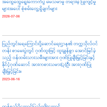
အထွေထွေရွေးကောက်ပွဲ မဲမသမာမှု တရားမဲ့ ပြုကျင့်မှု
များအပေါ် စုံစမ်းတွေ့ရှိချက်များ
2026-07-06
ပြည်တွင်းရေကြောင်းပို့ဆောင်ရေးဌာန၏ တက္ကသိုလ်ဝင်
တန်း စာမေးပွဲတွင် ဂုဏ်ထူးဖြင့် ထူးချွန်စွာ အောင်မြင်ခဲ့
သည့် ဝန်ထမ်းသားသမီးများအား ဂုဏ်ပြုချီးမြှင့်ခြင်းနှင့်
နိုင်ငံ့ဂုဏ်ဆောင် အားကစားသမား(၃)ဦး အားဂုဏ်ပြု
ချီးမြှင့်ခြင်း။
2023-06-16
ကုန်စည်ပို့ဆောင်ပြည်ကျိုးဆောင်