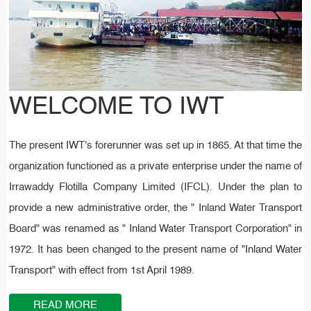
WELCOME TO IWT
WELCOME TO IWT
WELCOME TO IWT
The present IWT's forerunner was set up in 1865. At that time the
The present IWT's forerunner was set up in 1865. At that time the
The present IWT's forerunner was set up in 1865. At that time the
organization functioned as a private enterprise under the name of
organization functioned as a private enterprise under the name of
organization functioned as a private enterprise under the name of
Irrawaddy Flotilla Company Limited (IFCL). Under the plan to
Irrawaddy Flotilla Company Limited (IFCL). Under the plan to
Irrawaddy Flotilla Company Limited (IFCL). Under the plan to
provide a new administrative order, the " Inland Water Transport
provide a new administrative order, the " Inland Water Transport
provide a new administrative order, the " Inland Water Transport
Board" was renamed as " Inland Water Transport Corporation" in
Board" was renamed as " Inland Water Transport Corporation" in
Board" was renamed as " Inland Water Transport Corporation" in
1972. It has been changed to the present name of "Inland Water
1972. It has been changed to the present name of "Inland Water
1972. It has been changed to the present name of "Inland Water
Transport" with effect from 1st April 1989.
Transport" with effect from 1st April 1989.
Transport" with effect from 1st April 1989.
READ MORE
READ MORE
READ MORE