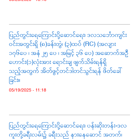
ပြည်တွင်းရေကြောင်းပို့ဆောင်ရေး၊ ဒလသင်္ဘောကျင်း
ဝင်းအတွင်းရှိ (၈)ခန်းတွဲ၊ (၃)ထပ် (RC) (အလျား
၁၇၆ပေ ၊ အနံ ၂၅ ပေ ၊ အမြင့် ၃၆ ပေ) အဆောက်အဦ
ဟောင်း(၁)လုံးအား ရောင်းချ ဖျက်သိမ်းရန်ရှိ
သည့်အတွက် အိတ်ဖွင့်တင်ဒါတင်သွင်းရန် ဖိတ်ခေါ်
ခြင်း။
05/19/2025 - 11:18
ပြည်တွင်းရေကြောင်းပို့ဆောင်ရေး၊ ပန်းဆိုးတန်း-ဒလ
ကူးတို့ခရီးလမ်း၌ ခရီးသည် နားနေဆောင် အတက်၊