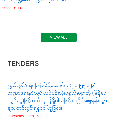
2022-12-14
VIEW ALL
TENDERS
ပြည်တွင်းရေကြောင်းပို့ဆောင်ရေး ၂၀၂၅-၂၀၂၆
ဘဏ္ဍာရေးနှစ်တွင် လုပ်ငန်းသုံးပစ္စည်းများကို (မြန်မာ
ကျပ်ငွေ)ဖြင့် ဝယ်ယူရန်ရှိပါသဖြင့် အပြိုင်ဈေးနှုန်းလွှာ
များ တင်သွင်းရန်ခေါ်ယူခြင်း။
05/23/2025 - 13:15