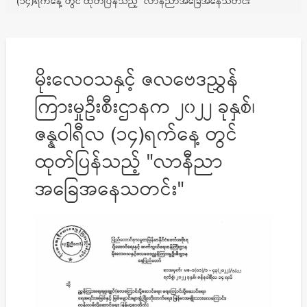
(၁၄)ရက်နေ့ တွင် ထုတ်ပြန်သည့် "လာနီညာအခြေအနေသတင်း"
မိုးလေဝသနှင့် ဇလဗေဒညွှန်
ကြားမှုဦးစီးဌာနက ၂၀၂၂ ခုနှစ်၊
ဇန္နဝါရီလ (၁၄)ရက်နေ့ တွင်
ထုတ်ပြန်သည့် "လာနီညာ
အခြေအနေသတင်း"