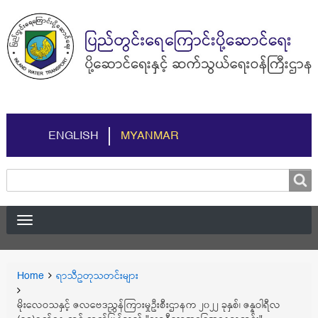
ENGLISH
MYANMAR
Search
Search
You
Home
ရာသီဥတုသတင်းများ
Breadcrumbs
are
here:
မိုးလေဝသနှင့် ဇလဗေဒညွှန်ကြားမှုဦးစီးဌာနက ၂၀၂၂ ခုနှစ်၊ ဇန္နဝါရီလ