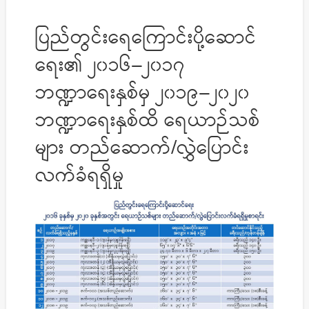
ပြည်တွင်းရေ​ကြောင်းပို့ဆောင်
ရေး၏ ၂၀၁၆−၂၀၁၇
ဘဏ္ဍာရေးနှစ်မှ ၂၀၁၉−၂၀၂၀
ဘဏ္ဍာရေးနှစ်ထိ ရေယာဉ်သစ်
များ တည်ဆောက်/လွှဲပြောင်း
လက်ခံရရှိမှု