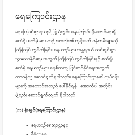
ရေကြောင်းဌာန
ရေကြောင်းဌာနသည် ပြည်တွင်း ရေကြောင်း ပို့ဆောင်ရေးရှိ
စက်ရှိ၊ စက်မဲ့ ရေယာဉ် အားလုံး၏ ကုန်းပတ် ဝန်ထမ်းများကို
ကြီးကြပ် ကွပ်ကဲခြင်း၊ ရေယာဉ်များ အန္တရာယ် ကင်းရှင်းစွာ
သွားလာနိုင်ရေး အတွက် ကြီးကြပ် ကွပ်ကဲခြင်းနှင့် စက်ရှိ၊
စက်မဲ့ ရေယာဉ်များ စနစ်တကျ ပြင်ဆင်နိုင်ရေးအတွက်
တာဝန်ယူ ဆောင်ရွက်ရပါသည်။ ရေကြောင်းဌာန၏ လုပ်ငန်း
များကို အကောင်အထည် ဖေါ်နိုင်ရန် အောက်ပါ အတိုင်း
ဖွဲ့စည်း ဆောင်ရွက်လျက် ရှိပါသည်-
(က)
ရုံးချုပ်(ရေကြောင်းဌာန)
ရေယာဉ်ရေးရာဌာနစု
စီမံဌာနစု