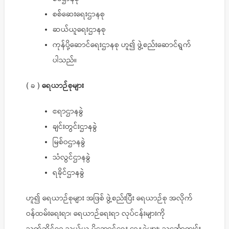
စစ်ဆေးရေးဌာနစု
ဆယ်ယူရေးဌာနစု
ကုန်ပို့ဆောင်ရေးဌာနစု ဟူ၍ ဖွဲ့စည်းဆောင်ရွက်
ပါသည်။
( ခ )
ရေယာဉ်စုများ
ဧရာဌာနခွဲ
ချင်းတွင်းဌာနခွဲ
မြစ်ဝဌာနခွဲ
သံလွင်ဌာနခွဲ
ရခိုင်ဌာနခွဲ
ဟူ၍ ရေယာဉ်စုများ အဖြစ် ဖွဲ့စည်းပြီး ရေယာဉ်စု အလိုက်
ဝန်ထမ်းရေးရာ၊ ရေယာဉ်ရေးရာ လုပ်ငန်းများကို
သက်ဆိုင်ရာ သယ်ယူ ပို့ဆောင်ရေး ဌာနခွဲများ၊ သင်္ဘောကျင်း