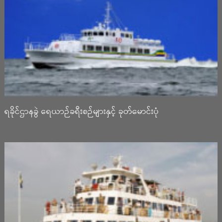
ရခိုင်ဌာနခွဲ ရေယာဉ်ခရီးစဉ်များနှင့် ခုတ်မောင်းပုံ