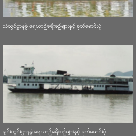
သံလွင်ဌာနခွဲ ရေယာဉ်ခရီးစဉ်များနှင့် ခုတ်မောင်းပုံ
ချင်းတွင်းဌာနခွဲ ရေယာဉ်ခရီးစဉ်များနှင့် ခုတ်မောင်းပုံ