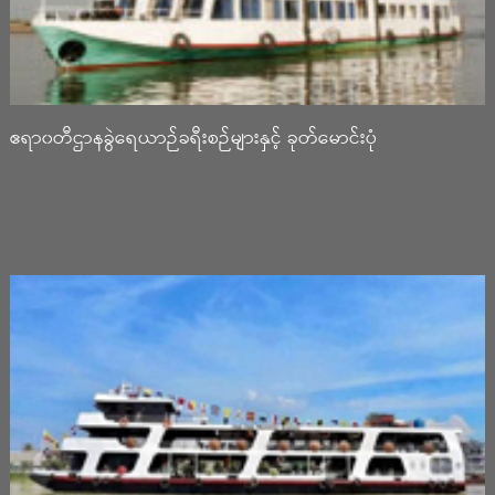
ဧရာ၀တီဌာနခွဲရေယာဉ်ခရီးစဉ်များနှင့် ခုတ်မောင်းပုံ