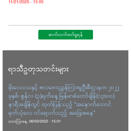
11/21/2025 - 15:05
ဆက်လက်ဖတ်ရှုရန်
ရာသီဥတုသတင်းများ
မိုးလေဝသနှင့် ဇလဗေဒညွှန်ကြားမှုဦးစီးဌာနက ၂၀၂၂
ခုနှစ်၊ ဇွန်လ (၃)ရက်နေ့ မြန်မာစံတော်ချိန်(၁၃း၀၀)
နာရီအချိန်တွင် ထုတ်ပြန်သည့် "အနောက်တောင်
မုတ်သုံလေ ဝင်ရောက်သည့် အခြေအနေ”
သောကြာနေ့, 06/03/2022 - 15:01