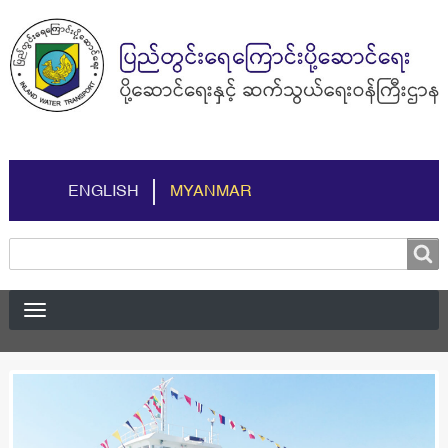
ENGLISH
MYANMAR
Search
Search