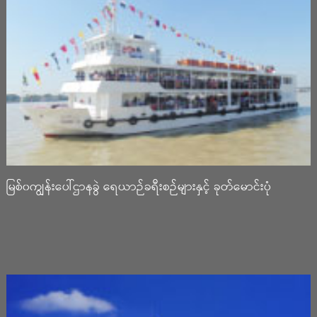
မြစ်၀ကျွန်းပေါ်ဌာနခွဲ ရေယာဉ်ခရီးစဉ်များနှင့် ခုတ်မောင်းပုံ