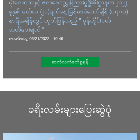
မိုးလေဝသနှင့် ဇလဗေဒညွှန်ကြားမှုဦးစီးဌာနက ၂၀၂၂
ခုနှစ်၊ မတ်လ (၂၁)ရက်နေ့ မြန်မာစံတော်ချိန် (၀၇၀၀)
နာရီအချိန်တွင် ထုတ်ပြန်သည့် " မုန်တိုင်းငယ်
သတိပေးချက် "
တနင်္လာနေ့, 03/21/2022 - 10:46
ဆက်လက်ဖတ်ရှုရန်
ခရီးလမ်းများပြေးဆွဲပုံ