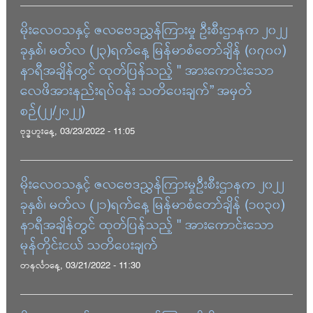
မိုးလေဝသနှင့် ဇလဗေဒညွှန်ကြားမှု ဦးစီးဌာနက ၂၀၂၂
ခုနှစ်၊ မတ်လ (၂၃)ရက်နေ့ မြန်မာစံတော်ချိန် (၀၇၀၀)
နာရီအချိန်တွင် ထုတ်ပြန်သည့် " အားကောင်းသော
လေဖိအားနည်းရပ်ဝန်း သတိပေးချက်” အမှတ်
စဉ်(၂၂/၂၀၂၂)
ဗုဒ္ဓဟူးနေ့, 03/23/2022 - 11:05
မိုးလေဝသနှင့် ဇလဗေဒညွှန်ကြားမှုဦးစီးဌာနက ၂၀၂၂
ခုနှစ်၊ မတ်လ (၂၁)ရက်နေ့ မြန်မာစံတော်ချိန် (၁၀၃၀)
နာရီအချိန်တွင် ထုတ်ပြန်သည့် " အားကောင်းသော
မုန်တိုင်းငယ် သတိပေးချက်
တနင်္လာနေ့, 03/21/2022 - 11:30