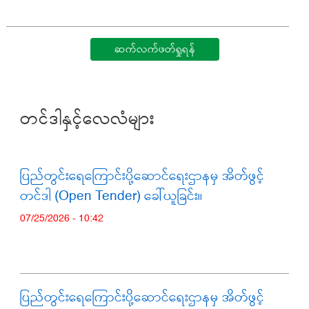
ဆက်လက်ဖတ်ရှုရန်
တင်ဒါနှင့်လေလံများ
ပြည်တွင်းရေကြောင်းပို့ဆောင်ရေးဌာနမှ အိတ်ဖွင့်
တင်ဒါ (Open Tender) ခေါ်ယူခြင်း။
07/25/2026 - 10:42
ပြည်တွင်းရေကြောင်းပို့ဆောင်ရေးဌာနမှ အိတ်ဖွင့်