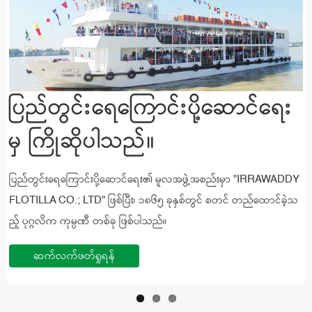
ပြည်တွင်းရေကြောင်းပို့ဆောင်ရေး
ပြည်တွင်းရေကြောင်းပို့ဆောင်ရေး
ပြည်တွင်းရေကြောင်းပို့ဆောင်ရေး
မှ ကြိုဆိုပါသည်။
မှ ကြိုဆိုပါသည်။
မှ ကြိုဆိုပါသည်။
ပြည်တွင်းရေကြောင်းပို့ဆောင်ရေး၏ မူလအဖွဲ့အစည်းမှာ "IRRAWADDY
ပြည်တွင်းရေကြောင်းပို့ဆောင်ရေး၏ မူလအဖွဲ့အစည်းမှာ "IRRAWADDY
ပြည်တွင်းရေကြောင်းပို့ဆောင်ရေး၏ မူလအဖွဲ့အစည်းမှာ "IRRAWADDY
FLOTILLA CO.; LTD" ဖြစ်ပြီး၊ ၁၈၆၅ ခုနှစ်တွင် စတင် တည်ထောင်ခဲ့သ
FLOTILLA CO.; LTD" ဖြစ်ပြီး၊ ၁၈၆၅ ခုနှစ်တွင် စတင် တည်ထောင်ခဲ့သ
FLOTILLA CO.; LTD" ဖြစ်ပြီး၊ ၁၈၆၅ ခုနှစ်တွင် စတင် တည်ထောင်ခဲ့သ
ည့် ပုဂ္ဂလိက ကုမ္ပဏီ တစ်ခု ဖြစ်ပါသည်။
ည့် ပုဂ္ဂလိက ကုမ္ပဏီ တစ်ခု ဖြစ်ပါသည်။
ည့် ပုဂ္ဂလိက ကုမ္ပဏီ တစ်ခု ဖြစ်ပါသည်။
ဆက်လက်ဖတ်ရှုရန်
ဆက်လက်ဖတ်ရှုရန်
ဆက်လက်ဖတ်ရှုရန်