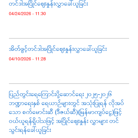
တင်ဒါအပြိုင်ဈေးနှုန်းလွှာခေါ်ယူခြင်း
04/24/2026 - 11:30
အိတ်ဖွင့်တင်ဒါအပြိုင်ဈေးနှုန်းလွှာခေါ်ယူခြင်း
04/10/2026 - 11:28
ပြည်တွင်းရေကြောင်းပို့ဆောင်ရေး ၂၀၂၅-၂၀၂၆
ဘဏ္ဍာရေးနှစ် ရေယာဉ်များတွင် အသုံးပြုရန် လိုအပ်
သော စက်မောင်းဆီ (ဒီဇယ်ဆီ)(မြန်မာကျပ်ငွေ)ဖြင့်
ဝယ်ယူရန်ရှိပါသဖြင့် အပြိုင်ဈေးနှုန်း လွှာများ တင်
သွင်းရန်ခေါ်ယူခြင်း