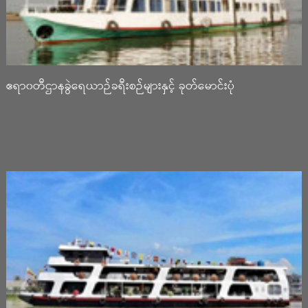
ဧရာ၀တီဌာနခွဲရေယာဉ်ခရီးစဉ်များနှင့် ခုတ်မောင်းပုံ