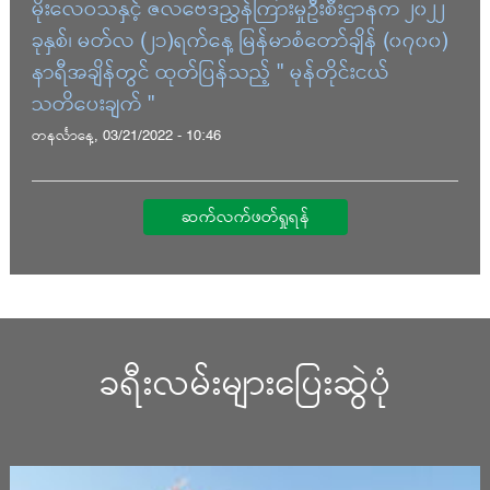
မိုးလေဝသနှင့် ဇလဗေဒညွှန်ကြားမှုဦးစီးဌာနက ၂၀၂၂
ခုနှစ်၊ မတ်လ (၂၁)ရက်နေ့ မြန်မာစံတော်ချိန် (၀၇၀၀)
နာရီအချိန်တွင် ထုတ်ပြန်သည့် " မုန်တိုင်းငယ်
သတိပေးချက် "
တနင်္လာနေ့, 03/21/2022 - 10:46
ဆက်လက်ဖတ်ရှုရန်
ခရီးလမ်းများပြေးဆွဲပုံ