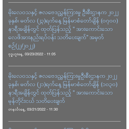
မိုးလေဝသနှင့် ဇလဗေဒညွှန်ကြားမှု ဦးစီးဌာနက ၂၀၂၂
ခုနှစ်၊ မတ်လ (၂၃)ရက်နေ့ မြန်မာစံတော်ချိန် (၀၇၀၀)
နာရီအချိန်တွင် ထုတ်ပြန်သည့် " အားကောင်းသော
လေဖိအားနည်းရပ်ဝန်း သတိပေးချက်” အမှတ်
စဉ်(၂၂/၂၀၂၂)
ဗုဒ္ဓဟူးနေ့, 03/23/2022 - 11:05
မိုးလေဝသနှင့် ဇလဗေဒညွှန်ကြားမှုဦးစီးဌာနက ၂၀၂၂
ခုနှစ်၊ မတ်လ (၂၁)ရက်နေ့ မြန်မာစံတော်ချိန် (၁၀၃၀)
နာရီအချိန်တွင် ထုတ်ပြန်သည့် " အားကောင်းသော
မုန်တိုင်းငယ် သတိပေးချက်
တနင်္လာနေ့, 03/21/2022 - 11:30