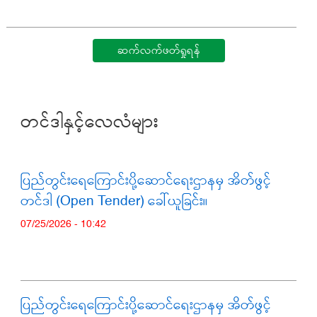
ဆက်လက်ဖတ်ရှုရန်
တင်ဒါနှင့်လေလံများ
ပြည်တွင်းရေကြောင်းပို့ဆောင်ရေးဌာနမှ အိတ်ဖွင့်
တင်ဒါ (Open Tender) ခေါ်ယူခြင်း။
07/25/2026 - 10:42
ပြည်တွင်းရေကြောင်းပို့ဆောင်ရေးဌာနမှ အိတ်ဖွင့်