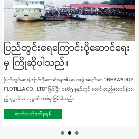
ပြည်တွင်းရေကြောင်းပို့ဆောင်ရေး
ပြည်တွင်းရေကြောင်းပို့ဆောင်ရေး
ပြည်တွင်းရေကြောင်းပို့ဆောင်ရေး
မှ ကြိုဆိုပါသည်။
မှ ကြိုဆိုပါသည်။
မှ ကြိုဆိုပါသည်။
ပြည်တွင်းရေကြောင်းပို့ဆောင်ရေး၏ မူလအဖွဲ့အစည်းမှာ "IRRAWADDY
ပြည်တွင်းရေကြောင်းပို့ဆောင်ရေး၏ မူလအဖွဲ့အစည်းမှာ "IRRAWADDY
ပြည်တွင်းရေကြောင်းပို့ဆောင်ရေး၏ မူလအဖွဲ့အစည်းမှာ "IRRAWADDY
FLOTILLA CO.; LTD" ဖြစ်ပြီး၊ ၁၈၆၅ ခုနှစ်တွင် စတင် တည်ထောင်ခဲ့သ
FLOTILLA CO.; LTD" ဖြစ်ပြီး၊ ၁၈၆၅ ခုနှစ်တွင် စတင် တည်ထောင်ခဲ့သ
FLOTILLA CO.; LTD" ဖြစ်ပြီး၊ ၁၈၆၅ ခုနှစ်တွင် စတင် တည်ထောင်ခဲ့သ
ည့် ပုဂ္ဂလိက ကုမ္ပဏီ တစ်ခု ဖြစ်ပါသည်။
ည့် ပုဂ္ဂလိက ကုမ္ပဏီ တစ်ခု ဖြစ်ပါသည်။
ည့် ပုဂ္ဂလိက ကုမ္ပဏီ တစ်ခု ဖြစ်ပါသည်။
ဆက်လက်ဖတ်ရှုရန်
ဆက်လက်ဖတ်ရှုရန်
ဆက်လက်ဖတ်ရှုရန်