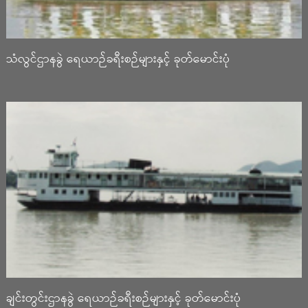
သံလွင်ဌာနခွဲ ရေယာဉ်ခရီးစဉ်များနှင့် ခုတ်မောင်းပုံ
ချင်းတွင်းဌာနခွဲ ရေယာဉ်ခရီးစဉ်များနှင့် ခုတ်မောင်းပုံ