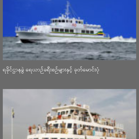
ရခိုင်ဌာနခွဲ ရေယာဉ်ခရီးစဉ်များနှင့် ခုတ်မောင်းပုံ