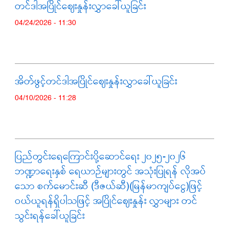
တင်ဒါအပြိုင်ဈေးနှုန်းလွှာခေါ်ယူခြင်း
04/24/2026 - 11:30
အိတ်ဖွင့်တင်ဒါအပြိုင်ဈေးနှုန်းလွှာခေါ်ယူခြင်း
04/10/2026 - 11:28
ပြည်တွင်းရေကြောင်းပို့ဆောင်ရေး ၂၀၂၅-၂၀၂၆
ဘဏ္ဍာရေးနှစ် ရေယာဉ်များတွင် အသုံးပြုရန် လိုအပ်
သော စက်မောင်းဆီ (ဒီဇယ်ဆီ)(မြန်မာကျပ်ငွေ)ဖြင့်
ဝယ်ယူရန်ရှိပါသဖြင့် အပြိုင်ဈေးနှုန်း လွှာများ တင်
သွင်းရန်ခေါ်ယူခြင်း