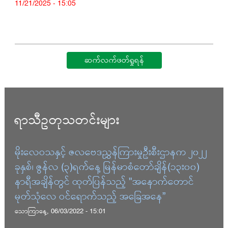
11/21/2025 - 15:05
ဆက်လက်ဖတ်ရှုရန်
ရာသီဥတုသတင်းများ
မိုးလေဝသနှင့် ဇလဗေဒညွှန်ကြားမှုဦးစီးဌာနက ၂၀၂၂
ခုနှစ်၊ ဇွန်လ (၃)ရက်နေ့ မြန်မာစံတော်ချိန်(၁၃း၀၀)
နာရီအချိန်တွင် ထုတ်ပြန်သည့် "အနောက်တောင်
မုတ်သုံလေ ဝင်ရောက်သည့် အခြေအနေ”
သောကြာနေ့, 06/03/2022 - 15:01