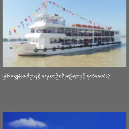
မြစ်၀ကျွန်းပေါ်ဌာနခွဲ ရေယာဉ်ခရီးစဉ်များနှင့် ခုတ်မောင်းပုံ