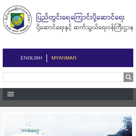
ENGLISH
MYANMAR
Search
Search